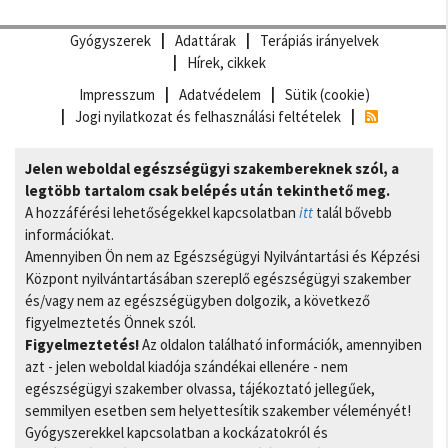
Gyógyszerek
Adattárak
Terápiás irányelvek
Hírek, cikkek
Impresszum
Adatvédelem
Sütik (cookie)
Jogi nyilatkozat és felhasználási feltételek
Jelen weboldal egészségügyi szakembereknek szól, a
legtöbb tartalom csak belépés után tekinthető meg.
A hozzáférési lehetőségekkel kapcsolatban
itt
talál bővebb
információkat.
Amennyiben Ön nem az Egészségügyi Nyilvántartási és Képzési
Központ nyilvántartásában szereplő egészségügyi szakember
és/vagy nem az egészségügyben dolgozik, a következő
figyelmeztetés Önnek szól.
Figyelmeztetés!
Az oldalon található információk, amennyiben
azt - jelen weboldal kiadója szándékai ellenére - nem
egészségügyi szakember olvassa, tájékoztató jellegűek,
semmilyen esetben sem helyettesítik szakember véleményét!
Gyógyszerekkel kapcsolatban a kockázatokról és