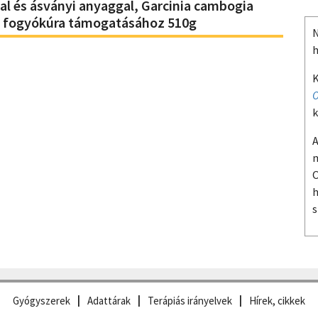
nnal és ásványi anyaggal, Garcinia cambogia
 a fogyókúra támogatásához 510g
N
h
K
O
k
A
m
O
h
s
Gyógyszerek
Adattárak
Terápiás irányelvek
Hírek, cikkek