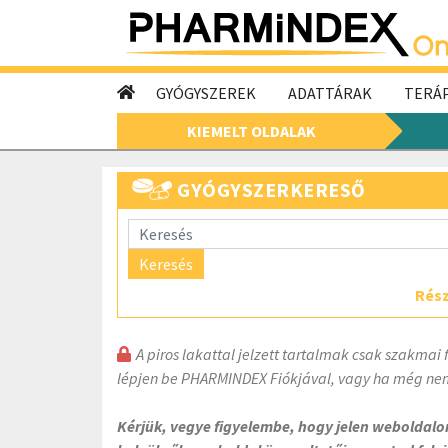
GYÓGYSZEREK
ADATTÁRAK
TERÁP
KIEMELT OLDALAK
GYÓGYSZERKERESŐ
Keresés
Rész
A piros lakattal jelzett tartalmak csak szakmai 
lépjen be PHARMINDEX Fiókjával, vagy ha még nem
Kérjük, vegye figyelembe, hogy jelen weboldal