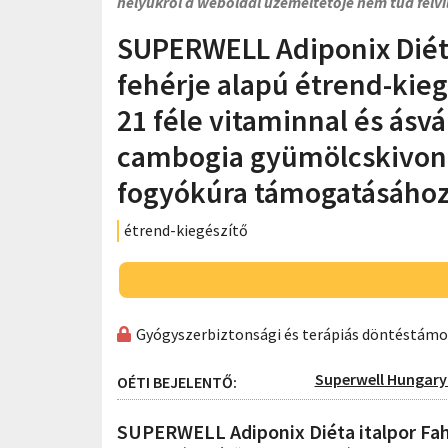
helyükről a weboldal üzemeltetője nem tud felvi
SUPERWELL Adiponix Diéta 
fehérje alapú étrend-kiegé
21 féle vitaminnal és ásvá
cambogia gyümölcskivonat
fogyókúra támogatásáho
étrend-kiegészítő
Gyógyszerbiztonsági és terápiás döntéstám
Superwell Hungary 
OÉTI BEJELENTŐ:
SUPERWELL Adiponix Diéta italpor Fahéj