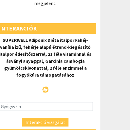
megjelent.
INTERAKCIÓK
SUPERWELL Adiponix Diéta italpor Fahéj-
vanília ízű, fehérje alapú étrend-kiegészítő
italpor édesítőszerrel, 21 féle vitaminnal és
ásványi anyaggal, Garcinia cambogia
gyümölcskivonattal, 2 féle enzimmel a
fogyókúra támogatásához
Interakció vizsgálat