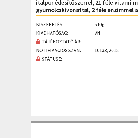
italpor édesítőszerrel, 21 féle vitami
gyümölcskivonattal, 2 féle enzimmel
KISZERELÉS:
510g
KIADHATÓSÁG:
VN
TÁJÉKOZTATÓ ÁR:
NOTIFIKÁCIÓS SZÁM:
10133/2012
STÁTUSZ: