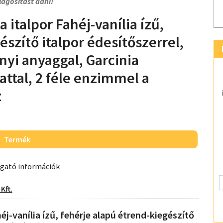
lágosítást adni!
italpor Fahéj-vanília ízű,
szítő italpor édesítőszerrel,
nyi anyaggal, Garcinia
tal, 2 féle enzimmel a
z
Termék
ogató információk
Kft.
-vanília ízű, fehérje alapú étrend-kiegészítő