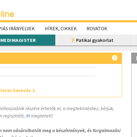
IÁS IRÁNYELVEK
HÍREK, CIKKEK
ROVATOK
MEDIMAGISTER
Patikai gyakorlat
letes keresés
felhasználók részére érhetők el, a megtekintéshez, kérjük,
 regisztrált,
itt
megteheti!
on nem vásárolhatók meg a készítmények, és forgalmazási