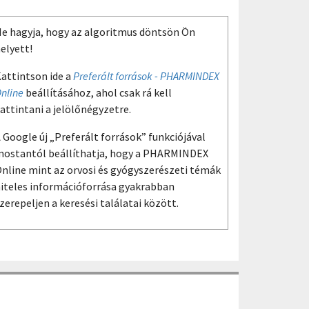
e hagyja, hogy az algoritmus döntsön Ön
elyett!
attintson ide a
Preferált források - PHARMINDEX
nline
beállításához, ahol csak rá kell
attintani a jelölőnégyzetre.
 Google új „Preferált források” funkciójával
ostantól beállíthatja, hogy a PHARMINDEX
nline mint az orvosi és gyógyszerészeti témák
iteles információforrása gyakrabban
zerepeljen a keresési találatai között.