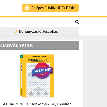
Belépés PHARMINDEX Fiókkal
Dohányzásról leszokás
KIADVÁNYAINK
A PHARMINDEX Zsebkönyv 2026/1 kiadása