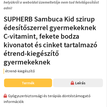
helyükről a weboldal üzemeltetője nem tud felvilágosítást
adni!
SUPHERB Sambuca Kid szirup
édesítőszerrel gyermekeknek
C-vitamint, fekete bodza
kivonatot és cinket tartalmazó
étrend-kiegészítő
gyermekeknek
étrend-kiegészítő
Termék
Leírás
Gyógyszerbiztonsági és terápiás döntéstámogató
információk