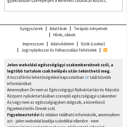
gyakrabban szerepeljen a keresési találatai között.
Gyógyszerek
Adattárak
Terápiás irányelvek
Hírek, cikkek
Impresszum
Adatvédelem
Sütik (cookie)
Jogi nyilatkozat és felhasználási feltételek
Jelen weboldal egészségügyi szakembereknek szól, a
legtöbb tartalom csak belépés után tekinthető meg.
A hozzáférési lehetőségekkel kapcsolatban
itt
talál bővebb
információkat.
Amennyiben Ön nem az Egészségügyi Nyilvántartási és Képzési
Központ nyilvántartásában szereplő egészségügyi szakember
és/vagy nem az egészségügyben dolgozik, a következő
figyelmeztetés Önnek szól.
Figyelmeztetés!
Az oldalon található információk, amennyiben
azt - jelen weboldal kiadója szándékai ellenére - nem