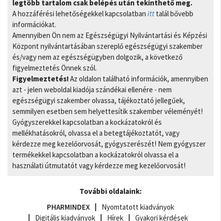
legtöbb tartalom csak belépés után tekinthető meg.
A hozzáférési lehetőségekkel kapcsolatban
itt
talál bővebb
információkat.
Amennyiben Ön nem az Egészségügyi Nyilvántartási és Képzési
Központ nyilvántartásában szereplő egészségügyi szakember
és/vagy nem az egészségügyben dolgozik, a következő
figyelmeztetés Önnek szól.
Figyelmeztetés!
Az oldalon található információk, amennyiben
azt - jelen weboldal kiadója szándékai ellenére - nem
egészségügyi szakember olvassa, tájékoztató jellegűek,
semmilyen esetben sem helyettesítik szakember véleményét!
Gyógyszerekkel kapcsolatban a kockázatokról és
mellékhatásokról, olvassa el a betegtájékoztatót, vagy
kérdezze meg kezelőorvosát, gyógyszerészét! Nem gyógyszer
termékekkel kapcsolatban a kockázatokról olvassa el a
használati útmutatót vagy kérdezze meg kezelőorvosát!
További oldalaink:
PHARMINDEX
Nyomtatott kiadványok
Digitális kiadványok
Hírek
Gyakori kérdések