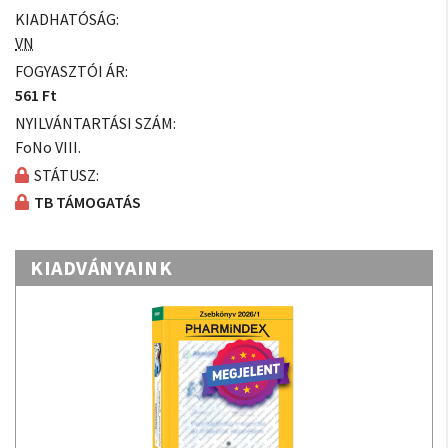
KIADHATÓSÁG:
VN
FOGYASZTÓI ÁR:
561 Ft
NYILVÁNTARTÁSI SZÁM:
FoNo VIII.
STÁTUSZ:
TB TÁMOGATÁS
KIADVÁNYAINK