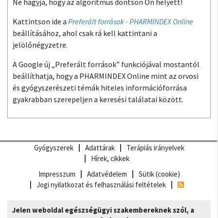
Ne hagyja, hogy az algoritmus döntsön Ön helyett!
Kattintson ide a
Preferált források - PHARMINDEX Online
beállításához, ahol csak rá kell kattintani a
jelölőnégyzetre.
A Google új „Preferált források” funkciójával mostantól
beállíthatja, hogy a PHARMINDEX Online mint az orvosi
és gyógyszerészeti témák hiteles információforrása
gyakrabban szerepeljen a keresési találatai között.
Gyógyszerek
Adattárak
Terápiás irányelvek
Hírek, cikkek
Impresszum
Adatvédelem
Sütik (cookie)
Jogi nyilatkozat és felhasználási feltételek
Jelen weboldal egészségügyi szakembereknek szól, a