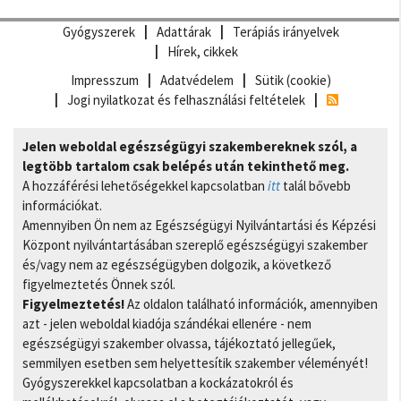
Gyógyszerek
Adattárak
Terápiás irányelvek
Hírek, cikkek
Impresszum
Adatvédelem
Sütik (cookie)
Jogi nyilatkozat és felhasználási feltételek
Jelen weboldal egészségügyi szakembereknek szól, a
legtöbb tartalom csak belépés után tekinthető meg.
A hozzáférési lehetőségekkel kapcsolatban
itt
talál bővebb
információkat.
Amennyiben Ön nem az Egészségügyi Nyilvántartási és Képzési
Központ nyilvántartásában szereplő egészségügyi szakember
és/vagy nem az egészségügyben dolgozik, a következő
figyelmeztetés Önnek szól.
Figyelmeztetés!
Az oldalon található információk, amennyiben
azt - jelen weboldal kiadója szándékai ellenére - nem
egészségügyi szakember olvassa, tájékoztató jellegűek,
semmilyen esetben sem helyettesítik szakember véleményét!
Gyógyszerekkel kapcsolatban a kockázatokról és