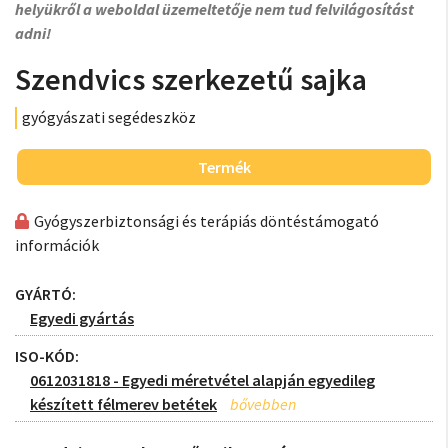
helyükről a weboldal üzemeltetője nem tud felvilágosítást
adni!
Szendvics szerkezetű sajka
gyógyászati segédeszköz
Termék
Gyógyszerbiztonsági és terápiás döntéstámogató
információk
GYÁRTÓ:
Egyedi gyártás
ISO-KÓD:
0612031818 - Egyedi méretvétel alapján egyedileg
készített félmerev betétek