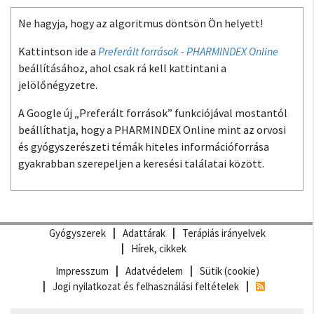
Ne hagyja, hogy az algoritmus döntsön Ön helyett!
Kattintson ide a
Preferált források - PHARMINDEX Online
beállításához, ahol csak rá kell kattintani a
jelölőnégyzetre.
A Google új „Preferált források” funkciójával mostantól
beállíthatja, hogy a PHARMINDEX Online mint az orvosi
és gyógyszerészeti témák hiteles információforrása
gyakrabban szerepeljen a keresési találatai között.
Gyógyszerek
Adattárak
Terápiás irányelvek
Hírek, cikkek
Impresszum
Adatvédelem
Sütik (cookie)
Jogi nyilatkozat és felhasználási feltételek