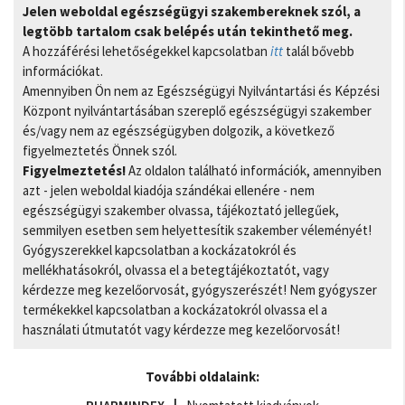
Jelen weboldal egészségügyi szakembereknek szól, a
legtöbb tartalom csak belépés után tekinthető meg.
A hozzáférési lehetőségekkel kapcsolatban
itt
talál bővebb
információkat.
Amennyiben Ön nem az Egészségügyi Nyilvántartási és Képzési
Központ nyilvántartásában szereplő egészségügyi szakember
és/vagy nem az egészségügyben dolgozik, a következő
figyelmeztetés Önnek szól.
Figyelmeztetés!
Az oldalon található információk, amennyiben
azt - jelen weboldal kiadója szándékai ellenére - nem
egészségügyi szakember olvassa, tájékoztató jellegűek,
semmilyen esetben sem helyettesítik szakember véleményét!
Gyógyszerekkel kapcsolatban a kockázatokról és
mellékhatásokról, olvassa el a betegtájékoztatót, vagy
kérdezze meg kezelőorvosát, gyógyszerészét! Nem gyógyszer
termékekkel kapcsolatban a kockázatokról olvassa el a
használati útmutatót vagy kérdezze meg kezelőorvosát!
További oldalaink: