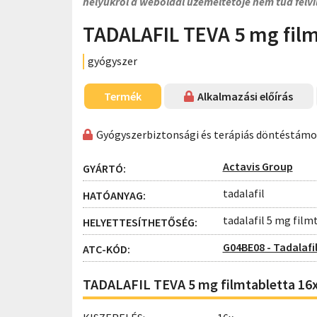
helyükről a weboldal üzemeltetője nem tud felvi
TADALAFIL TEVA 5 mg film
gyógyszer
Termék
Alkalmazási előírás
Gyógyszerbiztonsági és terápiás döntéstám
Actavis Group
GYÁRTÓ:
tadalafil
HATÓANYAG:
tadalafil 5 mg film
HELYETTESÍTHETŐSÉG:
G04BE08 - Tadalafi
ATC-KÓD:
TADALAFIL TEVA 5 mg filmtabletta 16