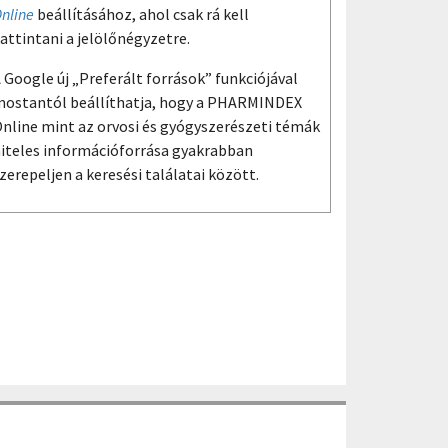
nline
beállításához, ahol csak rá kell
attintani a jelölőnégyzetre.
 Google új „Preferált források” funkciójával
ostantól beállíthatja, hogy a PHARMINDEX
nline mint az orvosi és gyógyszerészeti témák
iteles információforrása gyakrabban
zerepeljen a keresési találatai között.