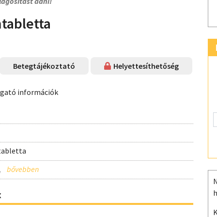
lágosítást adni!
tabletta
Betegtájékoztató
Helyettesíthetőség
ogató információk
tabletta
l
N
h
x
K