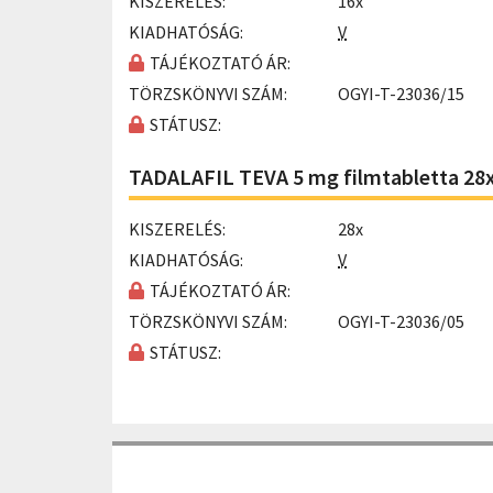
KISZERELÉS:
16x
KIADHATÓSÁG:
V
TÁJÉKOZTATÓ ÁR:
TÖRZSKÖNYVI SZÁM:
OGYI-T-23036/15
STÁTUSZ:
TADALAFIL TEVA 5 mg filmtabletta 28
KISZERELÉS:
28x
KIADHATÓSÁG:
V
TÁJÉKOZTATÓ ÁR:
TÖRZSKÖNYVI SZÁM:
OGYI-T-23036/05
STÁTUSZ: