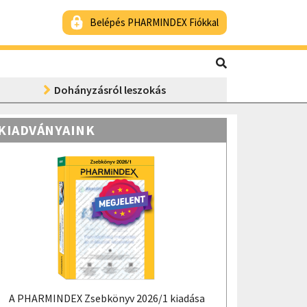
Belépés PHARMINDEX Fiókkal
Dohányzásról leszokás
KIADVÁNYAINK
A PHARMINDEX Zsebkönyv 2026/1 kiadása