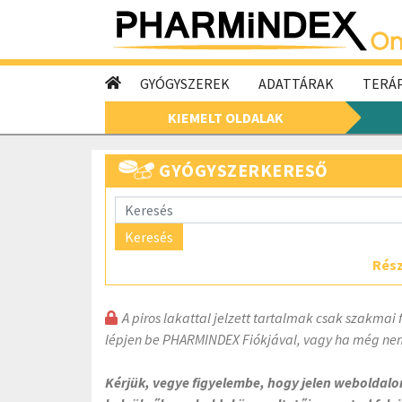
GYÓGYSZEREK
ADATTÁRAK
TERÁP
KIEMELT OLDALAK
GYÓGYSZERKERESŐ
Keresés
Rész
A piros lakattal jelzett tartalmak csak szakmai 
lépjen be PHARMINDEX Fiókjával, vagy ha még nem
Kérjük, vegye figyelembe, hogy jelen weboldal