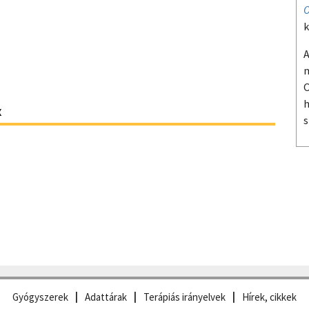
O
k
A
m
O
h
x
s
Gyógyszerek
Adattárak
Terápiás irányelvek
Hírek, cikkek