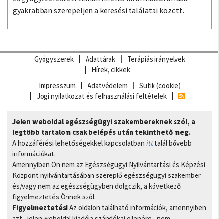
gyakrabban szerepeljen a keresési találatai között.
Gyógyszerek
Adattárak
Terápiás irányelvek
Hírek, cikkek
Impresszum
Adatvédelem
Sütik (cookie)
Jogi nyilatkozat és felhasználási feltételek
Jelen weboldal egészségügyi szakembereknek szól, a
legtöbb tartalom csak belépés után tekinthető meg.
A hozzáférési lehetőségekkel kapcsolatban
itt
talál bővebb
információkat.
Amennyiben Ön nem az Egészségügyi Nyilvántartási és Képzési
Központ nyilvántartásában szereplő egészségügyi szakember
és/vagy nem az egészségügyben dolgozik, a következő
figyelmeztetés Önnek szól.
Figyelmeztetés!
Az oldalon található információk, amennyiben
azt - jelen weboldal kiadója szándékai ellenére - nem