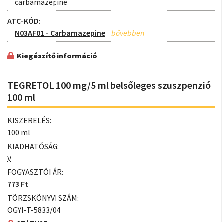
carbamazepine
ATC-KÓD:
N03AF01 - Carbamazepine
Kiegészítő információ
TEGRETOL 100 mg/5 ml belsőleges szuszpenzió
100 ml
KISZERELÉS:
100 ml
KIADHATÓSÁG:
V
FOGYASZTÓI ÁR:
773 Ft
TÖRZSKÖNYVI SZÁM:
OGYI-T-5833/04