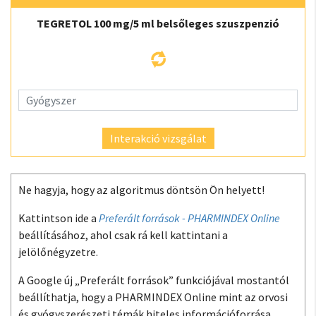
TEGRETOL 100 mg/5 ml belsőleges szuszpenzió
Interakció vizsgálat
Ne hagyja, hogy az algoritmus döntsön Ön helyett!
Kattintson ide a
Preferált források - PHARMINDEX Online
beállításához, ahol csak rá kell kattintani a
jelölőnégyzetre.
A Google új „Preferált források” funkciójával mostantól
beállíthatja, hogy a PHARMINDEX Online mint az orvosi
és gyógyszerészeti témák hiteles információforrása