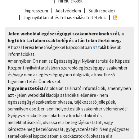
Hírek, cikkek
Impresszum
Adatvédelem
Sütik (cookie)
Jogi nyilatkozat és felhasználási feltételek
Jelen weboldal egészségügyi szakembereknek szól, a
legtöbb tartalom csak belépés után tekinthető meg.
A hozzáférési lehetőségekkel kapcsolatban
itt
talál bővebb
információkat.
Amennyiben Ön nem az Egészségügyi Nyilvántartási és Képzési
Központ nyilvántartásában szereplő egészségügyi szakember
és/vagy nem az egészségügyben dolgozik, a következő
figyelmeztetés Önnek szól.
Figyelmeztetés!
Az oldalon található információk, amennyiben
azt - jelen weboldal kiadója szándékai ellenére - nem
egészségügyi szakember olvassa, tájékoztató jellegűek,
semmilyen esetben sem helyettesítik szakember véleményét!
Gyógyszerekkel kapcsolatban a kockázatokról és
mellékhatásokról, olvassa el a betegtájékoztatót, vagy
kérdezze meg kezelőorvosát, gyógyszerészét! Nem gyógyszer
termékekkel kapcsolatban a kockázatokról olvassa el a