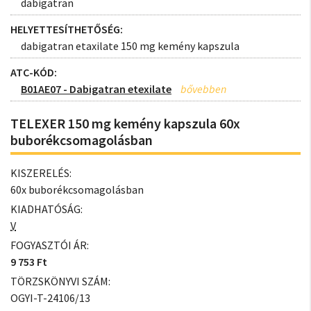
dabigatran
HELYETTESÍTHETŐSÉG:
dabigatran etaxilate 150 mg kemény kapszula
ATC-KÓD:
B01AE07 - Dabigatran etexilate
TELEXER 150 mg kemény kapszula 60x
buborékcsomagolásban
KISZERELÉS:
60x buborékcsomagolásban
KIADHATÓSÁG:
V
FOGYASZTÓI ÁR:
9 753 Ft
TÖRZSKÖNYVI SZÁM:
OGYI-T-24106/13