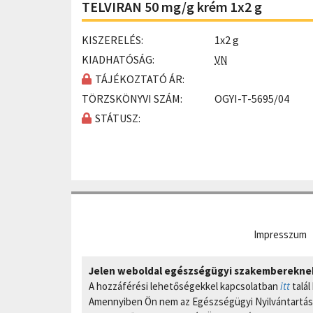
TELVIRAN 50 mg/g krém 1x2 g
KISZERELÉS:
1x2 g
KIADHATÓSÁG:
VN
TÁJÉKOZTATÓ ÁR:
TÖRZSKÖNYVI SZÁM:
OGYI-T-5695/04
STÁTUSZ:
Impresszum
Jelen weboldal egészségügyi szakembereknek 
A hozzáférési lehetőségekkel kapcsolatban
itt
talál
Amennyiben Ön nem az Egészségügyi Nyilvántartási