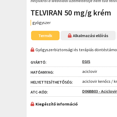
helyükről a weboldal üzemeltetője nem tud felvi
TELVIRAN 50 mg/g krém
gyógyszer
Termék
Alkalmazási előírás
Gyógyszerbiztonsági és terápiás döntéstám
EGIS
GYÁRTÓ:
aciclovir
HATÓANYAG:
aciclovir kenőcs / 
HELYETTESÍTHETŐSÉG:
D06BB03 - Aciclovir
ATC-KÓD:
Kiegészítő információ