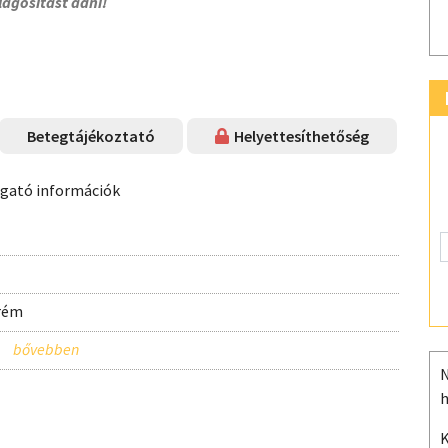
lágosítást adni!
Betegtájékoztató
Helyettesíthetőség
ogató információk
krém
N
h
K