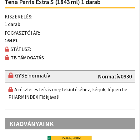
Tena Pants Extra S (1843 ml) 1 darab
KISZERELÉS:
1 darab
FOGYASZTÓI ÁR:
164 Ft
STÁTUSZ:
TB TÁMOGATÁS
GYSE normatív
Normatív0930
A részletes leírás megtekintéséhez, kérjük, lépjen be
PHARMINDEX Fiókjával!
KIADVÁNYAINK