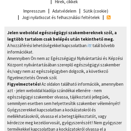
Hírek, cikkek
Impresszum
Adatvédelem
Sütik (cookie)
Jogi nyilatkozat és felhasználási feltételek
Jelen weboldal egészségügyi szakembereknek szól, a
legtöbb tartalom csak belépés után tekinthető meg.
A hozzáférési lehetőségekkel kapcsolatban
itt
talál bővebb
információkat.
Amennyiben Ön nem az Egészségügyi Nyilvántartási és Képzési
Központ nyilvántartásában szereplő egészségügyi szakember
és/vagy nem az egészségügyben dolgozik, a következő
figyelmeztetés Önnek szól.
Figyelmeztetés!
Az oldalon található információk, amennyiben
azt - jelen weboldal kiadója szándékai ellenére - nem
egészségügyi szakember olvassa, tájékoztató jellegűek,
semmilyen esetben sem helyettesítik szakember véleményét!
Gyógyszerekkel kapcsolatban a kockázatokról és
mellékhatásokról, olvassa el a betegtájékoztatót, vagy
kérdezze meg kezelőorvosát, gyógyszerészét! Nem gyógyszer
termékekkel kapcsolatban a kockázatokról olvassa el a