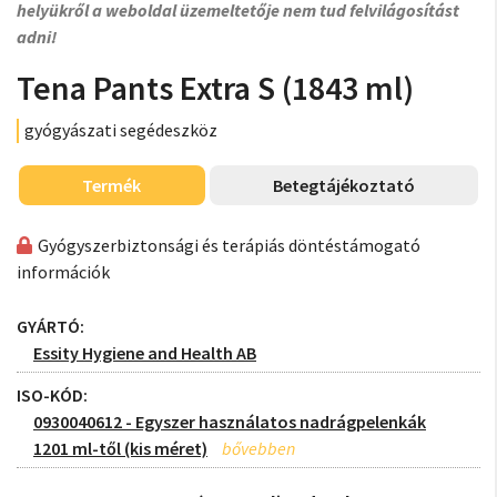
helyükről a weboldal üzemeltetője nem tud felvilágosítást
adni!
Tena Pants Extra S (1843 ml)
gyógyászati segédeszköz
Termék
Betegtájékoztató
Gyógyszerbiztonsági és terápiás döntéstámogató
információk
GYÁRTÓ:
Essity Hygiene and Health AB
ISO-KÓD:
0930040612 - Egyszer használatos nadrágpelenkák
1201 ml-től (kis méret)