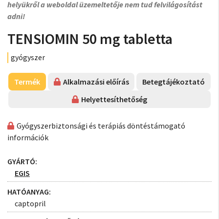
helyükről a weboldal üzemeltetője nem tud felvilágosítást
adni!
TENSIOMIN 50 mg tabletta
gyógyszer
Termék
Alkalmazási előírás
Betegtájékoztató
Helyettesíthetőség
Gyógyszerbiztonsági és terápiás döntéstámogató
információk
GYÁRTÓ:
EGIS
HATÓANYAG:
captopril