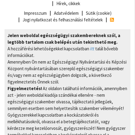
Hírek, cikkek
Impresszum
Adatvédelem
Sütik (cookie)
Jogi nyilatkozat és felhasználási feltételek
Jelen weboldal egészségügyi szakembereknek szól, a
legtöbb tartalom csak belépés után tekinthető meg.
A hozzáférési lehetőségekkel kapcsolatban
itt
talál bővebb
információkat.
Amennyiben Ön nem az Egészségügyi Nyilvántartási és Képzési
Központ nyilvántartásában szereplő egészségügyi szakember
és/vagy nem az egészségügyben dolgozik, a következő
figyelmeztetés Önnek szól.
Figyelmeztetés!
Az oldalon található információk, amennyiben
azt - jelen weboldal kiadója szándékai ellenére - nem
egészségügyi szakember olvassa, tájékoztató jellegűek,
semmilyen esetben sem helyettesítik szakember véleményét!
Gyógyszerekkel kapcsolatban a kockázatokról és
mellékhatásokról, olvassa el a betegtájékoztatót, vagy
kérdezze meg kezelőorvosát, gyógyszerészét! Nem gyógyszer
termékekkel kapcsolatban a kockázatokról olvassa el a