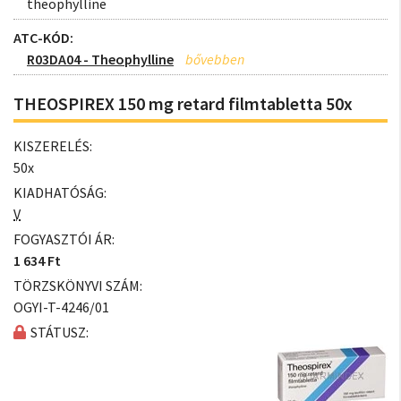
theophylline
ATC-KÓD:
R03DA04 - Theophylline
THEOSPIREX 150 mg retard filmtabletta 50x
KISZERELÉS:
50x
KIADHATÓSÁG:
V
FOGYASZTÓI ÁR:
1 634 Ft
TÖRZSKÖNYVI SZÁM:
OGYI-T-4246/01
STÁTUSZ: