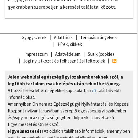
gyakrabban szerepeljen a keresési találatai között.
Gyógyszerek
Adattárak
Terápiás irányelvek
Hírek, cikkek
Impresszum
Adatvédelem
Sütik (cookie)
Jogi nyilatkozat és felhasználási feltételek
Jelen weboldal egészségügyi szakembereknek szól, a
legtöbb tartalom csak belépés után tekinthető meg.
A hozzáférési lehetőségekkel kapcsolatban
itt
talál bővebb
információkat.
Amennyiben Ön nem az Egészségügyi Nyilvántartási és Képzési
Központ nyilvántartásában szereplő egészségügyi szakember
és/vagy nem az egészségügyben dolgozik, a következő
figyelmeztetés Önnek szól.
Figyelmeztetés!
Az oldalon található információk, amennyiben
azt - jelen weboldal kiadója szándékai ellenére - nem