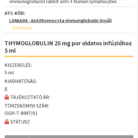
immunoglobulin rabbit anti-t human lymphocytes
ATC-KÓD:
L04AA04 - Antithymocyta immunglobulin (nyúl)
THYMOGLOBULIN 25 mg por oldatos infúzióhoz
5 ml
KISZERELÉS:
5 ml
KIADHATÓSÁG:
V
TÁJÉKOZTATÓ ÁR:
TÖRZSKÖNYVI SZÁM:
OGYI-T-8997/01
STÁTUSZ: