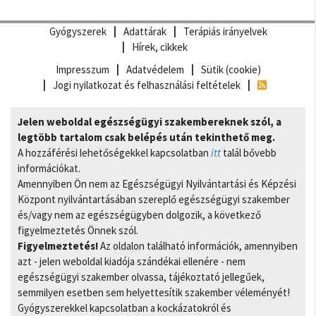
Gyógyszerek
Adattárak
Terápiás irányelvek
Hírek, cikkek
Impresszum
Adatvédelem
Sütik (cookie)
Jogi nyilatkozat és felhasználási feltételek
Jelen weboldal egészségügyi szakembereknek szól, a
legtöbb tartalom csak belépés után tekinthető meg.
A hozzáférési lehetőségekkel kapcsolatban
itt
talál bővebb
információkat.
Amennyiben Ön nem az Egészségügyi Nyilvántartási és Képzési
Központ nyilvántartásában szereplő egészségügyi szakember
és/vagy nem az egészségügyben dolgozik, a következő
figyelmeztetés Önnek szól.
Figyelmeztetés!
Az oldalon található információk, amennyiben
azt - jelen weboldal kiadója szándékai ellenére - nem
egészségügyi szakember olvassa, tájékoztató jellegűek,
semmilyen esetben sem helyettesítik szakember véleményét!
Gyógyszerekkel kapcsolatban a kockázatokról és