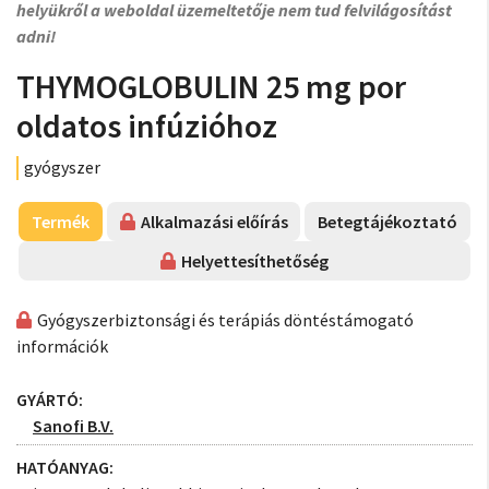
helyükről a weboldal üzemeltetője nem tud felvilágosítást
adni!
THYMOGLOBULIN 25 mg por
oldatos infúzióhoz
gyógyszer
Termék
Alkalmazási előírás
Betegtájékoztató
Helyettesíthetőség
Gyógyszerbiztonsági és terápiás döntéstámogató
információk
GYÁRTÓ:
Sanofi B.V.
HATÓANYAG: