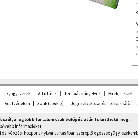
O
k
A
m
O
h
s
Gyógyszerek
Adattárak
Terápiás irányelvek
Hírek, cikkek
Adatvédelem
Sütik (cookie)
Jogi nyilatkozat és felhasználási fe
szól, a legtöbb tartalom csak belépés után tekinthető meg.
 bővebb információkat.
 és Képzési Központ nyilvántartásában szereplő egészségügyi szakemb