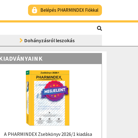
Belépés PHARMINDEX Fiókkal
Dohányzásról leszokás
KIADVÁNYAINK
A PHARMINDEX Zsebkönyv 2026/1 kiadása