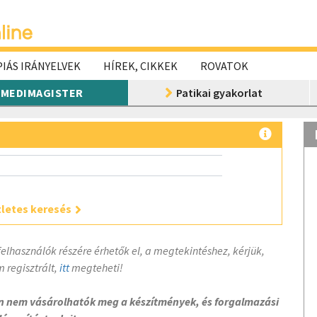
IÁS IRÁNYELVEK
HÍREK, CIKKEK
ROVATOK
MEDIMAGISTER
Patikai gyakorlat
letes keresés
felhasználók részére érhetők el, a megtekintéshez, kérjük,
 regisztrált,
itt
megteheti!
on nem vásárolhatók meg a készítmények, és forgalmazási