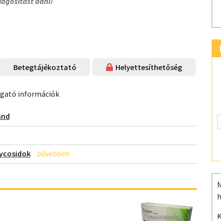
lágosítást adni!
Betegtájékoztató
Helyettesíthetőség
ogató információk
and
lycosidok
N
h
K