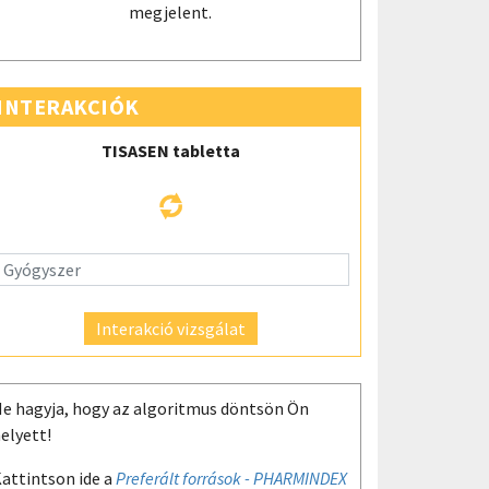
megjelent.
INTERAKCIÓK
TISASEN tabletta
Interakció vizsgálat
e hagyja, hogy az algoritmus döntsön Ön
elyett!
attintson ide a
Preferált források - PHARMINDEX