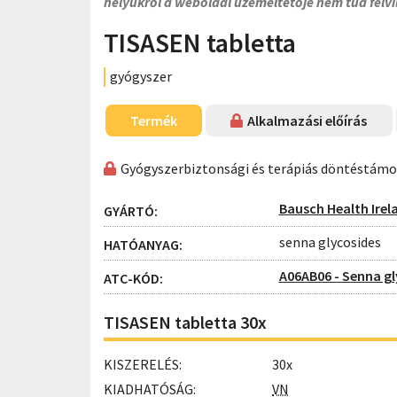
helyükről a weboldal üzemeltetője nem tud felvi
TISASEN tabletta
gyógyszer
Termék
Alkalmazási előírás
Gyógyszerbiztonsági és terápiás döntéstám
Bausch Health Irel
GYÁRTÓ:
senna glycosides
HATÓANYAG:
A06AB06 - Senna g
ATC-KÓD:
TISASEN tabletta 30x
KISZERELÉS:
30x
KIADHATÓSÁG:
VN