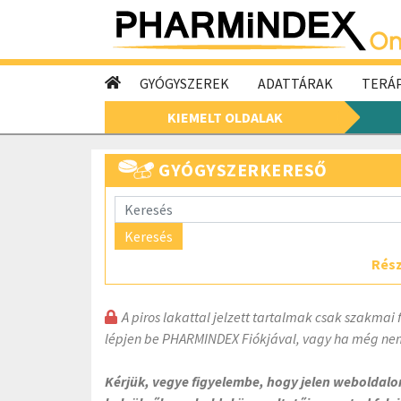
GYÓGYSZEREK
ADATTÁRAK
TERÁP
KIEMELT OLDALAK
GYÓGYSZERKERESŐ
Keresés
Rész
A piros lakattal jelzett tartalmak csak szakmai 
lépjen be PHARMINDEX Fiókjával, vagy ha még nem
Kérjük, vegye figyelembe, hogy jelen weboldal