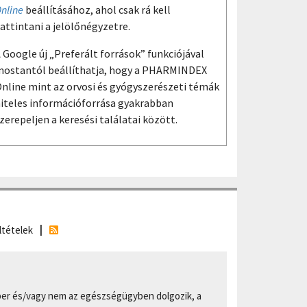
nline
beállításához, ahol csak rá kell
attintani a jelölőnégyzetre.
 Google új „Preferált források” funkciójával
ostantól beállíthatja, hogy a PHARMINDEX
nline mint az orvosi és gyógyszerészeti témák
iteles információforrása gyakrabban
zerepeljen a keresési találatai között.
ltételek
er és/vagy nem az egészségügyben dolgozik, a