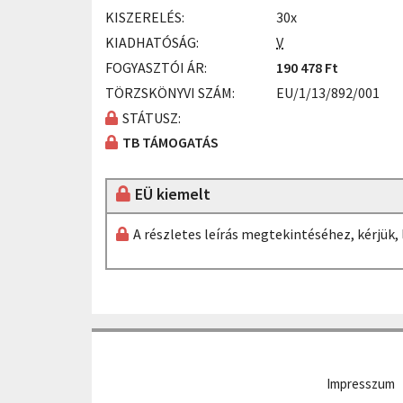
KISZERELÉS:
30x
KIADHATÓSÁG:
V
FOGYASZTÓI ÁR:
190 478 Ft
TÖRZSKÖNYVI SZÁM:
EU/1/13/892/001
STÁTUSZ:
TB TÁMOGATÁS
EÜ kiemelt
A részletes leírás megtekintéséhez, kérjük
Impresszum