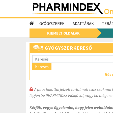
GYÓGYSZEREK
ADATTÁRAK
TERÁP
KIEMELT OLDALAK
GYÓGYSZERKERESŐ
Keresés
Rész
A piros lakattal jelzett tartalmak csak szakmai 
lépjen be PHARMINDEX Fiókjával, vagy ha még nem
Kérjük, vegye figyelembe, hogy jelen weboldal