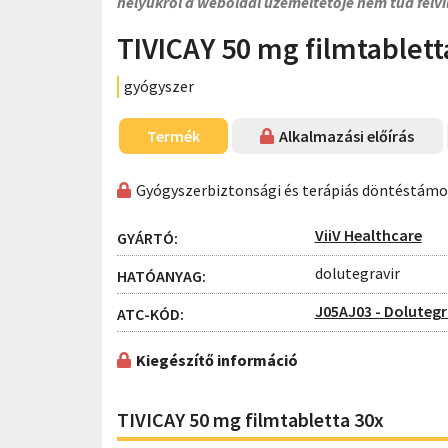
helyükről a weboldal üzemeltetője nem tud felvi
TIVICAY 50 mg filmtablett
gyógyszer
Termék
Alkalmazási előírás
Gyógyszerbiztonsági és terápiás döntéstám
ViiV Healthcare
GYÁRTÓ:
dolutegravir
HATÓANYAG:
J05AJ03 - Dolutegr
ATC-KÓD:
Kiegészítő információ
TIVICAY 50 mg filmtabletta 30x