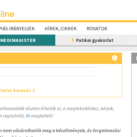
IÁS IRÁNYELVEK
HÍREK, CIKKEK
ROVATOK
MEDIMAGISTER
Patikai gyakorlat
letes keresés
felhasználók részére érhetők el, a megtekintéshez, kérjük,
 regisztrált,
itt
megteheti!
on nem vásárolhatók meg a készítmények, és forgalmazási