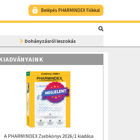
Belépés PHARMINDEX Fiókkal
Dohányzásról leszokás
KIADVÁNYAINK
A PHARMINDEX Zsebkönyv 2026/1 kiadása