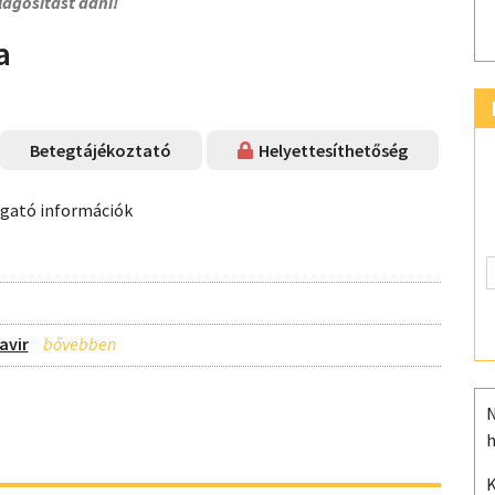
lágosítást adni!
a
Betegtájékoztató
Helyettesíthetőség
ogató információk
avir
N
h
K