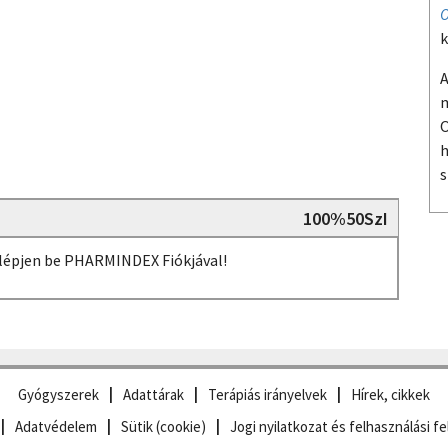
O
k
A
m
O
h
s
100%50SzI
, lépjen be PHARMINDEX Fiókjával!
Gyógyszerek
Adattárak
Terápiás irányelvek
Hírek, cikkek
Adatvédelem
Sütik (cookie)
Jogi nyilatkozat és felhasználási fe