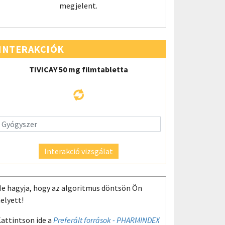
megjelent.
INTERAKCIÓK
TIVICAY 50 mg filmtabletta
Interakció vizsgálat
e hagyja, hogy az algoritmus döntsön Ön
elyett!
attintson ide a
Preferált források - PHARMINDEX