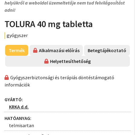
helyükről a weboldal üzemeltetője nem tud felvilágosítást
adni!
TOLURA 40 mg tabletta
gyógyszer
Termék
Alkalmazási előírás
Betegtájékoztató
Helyettesíthetőség
Gyógyszerbiztonsági és terápiás döntéstámogató
információk
GYÁRTÓ:
KRKA d.d.
HATÓANYAG:
telmisartan