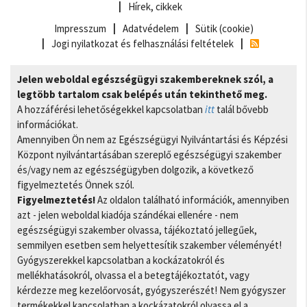
Hírek, cikkek
Impresszum
Adatvédelem
Sütik (cookie)
Jogi nyilatkozat és felhasználási feltételek
Jelen weboldal egészségügyi szakembereknek szól, a
legtöbb tartalom csak belépés után tekinthető meg.
A hozzáférési lehetőségekkel kapcsolatban
itt
talál bővebb
információkat.
Amennyiben Ön nem az Egészségügyi Nyilvántartási és Képzési
Központ nyilvántartásában szereplő egészségügyi szakember
és/vagy nem az egészségügyben dolgozik, a következő
figyelmeztetés Önnek szól.
Figyelmeztetés!
Az oldalon található információk, amennyiben
azt - jelen weboldal kiadója szándékai ellenére - nem
egészségügyi szakember olvassa, tájékoztató jellegűek,
semmilyen esetben sem helyettesítik szakember véleményét!
Gyógyszerekkel kapcsolatban a kockázatokról és
mellékhatásokról, olvassa el a betegtájékoztatót, vagy
kérdezze meg kezelőorvosát, gyógyszerészét! Nem gyógyszer
termékekkel kapcsolatban a kockázatokról olvassa el a