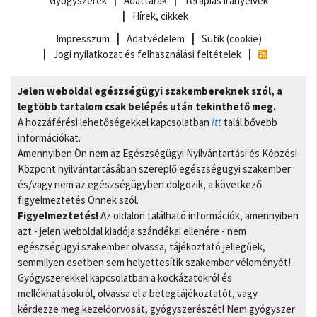
Gyógyszerek
Adattárak
Terápiás irányelvek
Hírek, cikkek
Impresszum
Adatvédelem
Sütik (cookie)
Jogi nyilatkozat és felhasználási feltételek
Jelen weboldal egészségügyi szakembereknek szól, a
legtöbb tartalom csak belépés után tekinthető meg.
A hozzáférési lehetőségekkel kapcsolatban
itt
talál bővebb
információkat.
Amennyiben Ön nem az Egészségügyi Nyilvántartási és Képzési
Központ nyilvántartásában szereplő egészségügyi szakember
és/vagy nem az egészségügyben dolgozik, a következő
figyelmeztetés Önnek szól.
Figyelmeztetés!
Az oldalon található információk, amennyiben
azt - jelen weboldal kiadója szándékai ellenére - nem
egészségügyi szakember olvassa, tájékoztató jellegűek,
semmilyen esetben sem helyettesítik szakember véleményét!
Gyógyszerekkel kapcsolatban a kockázatokról és
mellékhatásokról, olvassa el a betegtájékoztatót, vagy
kérdezze meg kezelőorvosát, gyógyszerészét! Nem gyógyszer