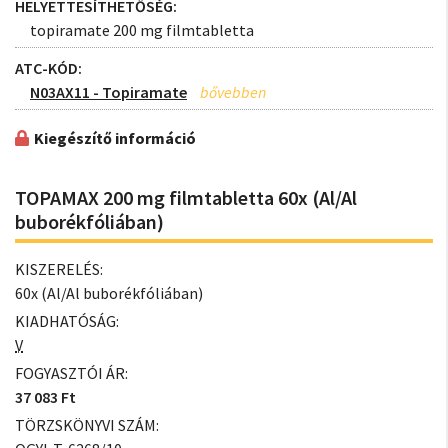
HELYETTESÍTHETŐSÉG:
topiramate 200 mg filmtabletta
ATC-KÓD:
N03AX11 - Topiramate
Kiegészítő információ
TOPAMAX 200 mg filmtabletta 60x (Al/Al
buborékfóliában)
KISZERELÉS:
60x (Al/Al buborékfóliában)
KIADHATÓSÁG:
V
FOGYASZTÓI ÁR:
37 083 Ft
TÖRZSKÖNYVI SZÁM: