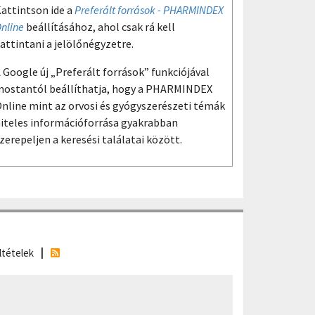
attintson ide a
Preferált források - PHARMINDEX
nline
beállításához, ahol csak rá kell
attintani a jelölőnégyzetre.
 Google új „Preferált források” funkciójával
ostantól beállíthatja, hogy a PHARMINDEX
nline mint az orvosi és gyógyszerészeti témák
iteles információforrása gyakrabban
zerepeljen a keresési találatai között.
ltételek