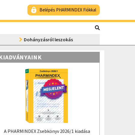
Belépés PHARMINDEX Fiókkal
Dohányzásról leszokás
KIADVÁNYAINK
A PHARMINDEX Zsebkönyv 2026/1 kiadása