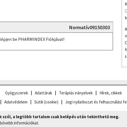
K
O
k
Normatív09150303
A
m
, lépjen be PHARMINDEX Fiókjával!
O
h
s
Gyógyszerek
Adattárak
Terápiás irányelvek
Hírek, cikkek
Adatvédelem
Sütik (cookie)
Jogi nyilatkozat és felhasználási fe
szól, a legtöbb tartalom csak belépés után tekinthető meg.
 bővebb információkat.