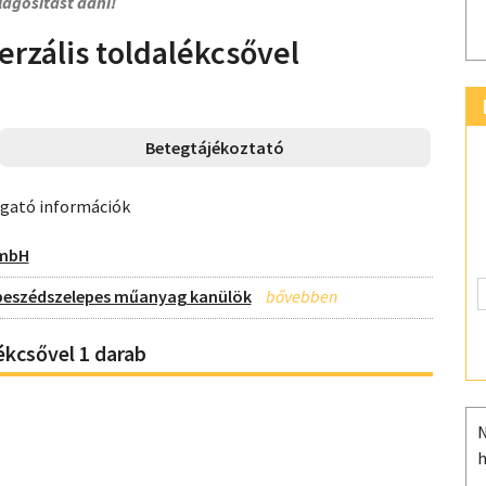
lágosítást adni!
erzális toldalékcsővel
Betegtájékoztató
ogató információk
GmbH
beszédszelepes műanyag kanülök
lékcsővel 1 darab
N
h