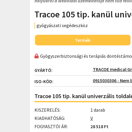
helyükről a weboldal üzemeltetője nem tud felvi
Tracoe 105 tip. kanül univ
gyógyászati segédeszköz
Termék
Gyógyszerbiztonsági és terápiás döntéstám
TRACOE medical 
GYÁRTÓ:
0915030306 - Nem 
ISO-KÓD:
Tracoe 105 tip. kanül univerzális tolda
KISZERELÉS:
1 darab
KIADHATÓSÁG:
V
FOGYASZTÓI ÁR:
28 518 Ft