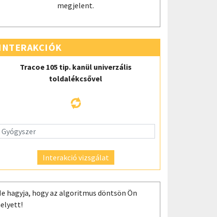
megjelent.
INTERAKCIÓK
Tracoe 105 tip. kanül univerzális
toldalékcsővel
Interakció vizsgálat
e hagyja, hogy az algoritmus döntsön Ön
elyett!