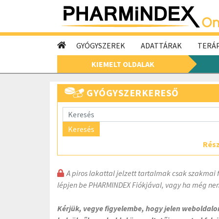
GYÓGYSZEREK
ADATTÁRAK
TERÁP
KIEMELT OLDALAK
GYÓGYSZERKERESŐ
Keresés
Rész
A piros lakattal jelzett tartalmak csak szakmai 
lépjen be PHARMINDEX Fiókjával, vagy ha még nem
Kérjük, vegye figyelembe, hogy jelen weboldal