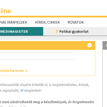
IÁS IRÁNYELVEK
HÍREK, CIKKEK
ROVATOK
MEDIMAGISTER
Patikai gyakorlat
letes keresés
felhasználók részére érhetők el, a megtekintéshez, kérjük,
 regisztrált,
itt
megteheti!
on nem vásárolhatók meg a készítmények, és forgalmazási