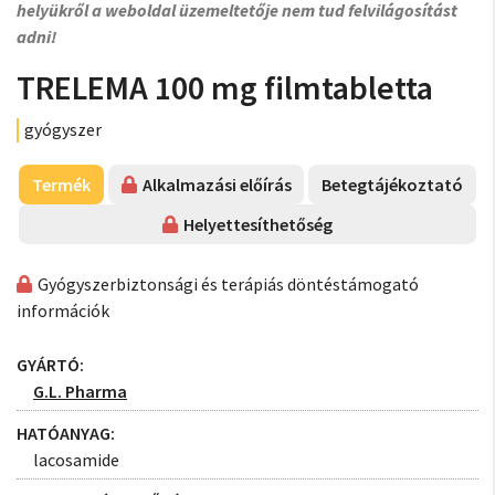
helyükről a weboldal üzemeltetője nem tud felvilágosítást
adni!
TRELEMA 100 mg filmtabletta
gyógyszer
Termék
Alkalmazási előírás
Betegtájékoztató
Helyettesíthetőség
Gyógyszerbiztonsági és terápiás döntéstámogató
információk
GYÁRTÓ:
G.L. Pharma
HATÓANYAG:
lacosamide