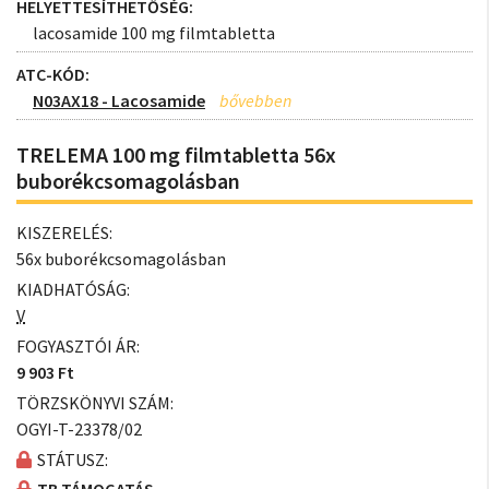
HELYETTESÍTHETŐSÉG:
lacosamide 100 mg filmtabletta
ATC-KÓD:
N03AX18 - Lacosamide
TRELEMA 100 mg filmtabletta 56x
buborékcsomagolásban
KISZERELÉS:
56x buborékcsomagolásban
KIADHATÓSÁG:
V
FOGYASZTÓI ÁR:
9 903 Ft
TÖRZSKÖNYVI SZÁM:
OGYI-T-23378/02
STÁTUSZ: