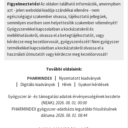
Figyelmeztetés!
Az oldalon található információk, amennyiben
azt - jelen weboldal kiadója szándékai ellenére - nem
egészségügyi szakember olvassa, tájékoztató jellegűek,
semmilyen esetben sem helyettesítik szakember véleményét!
Gyógyszerekkel kapcsolatban a kockázatokról és
mellékhatásokról, olvassa el a betegtájékoztatót, vagy
kérdezze meg kezelőorvosát, gyógyszerészét! Nem gyógyszer
termékekkel kapcsolatban a kockázatokról olvassa el a
használati útmutatót vagy kérdezze meg kezelőorvosát!
További oldalaink:
PHARMINDEX
Nyomtatott kiadványok
Digitális kiadványok
Hírek
Gyakori kérdések
Gyógyszer ár- és támogatási adatok érvényességének kezdete
(NEAK):
2026. 08. 01. 00:00
PHARMINDEX gyógyszer-adatbázis legutóbbi frissítésének
dátuma:
2026. 08. 01. 08:44