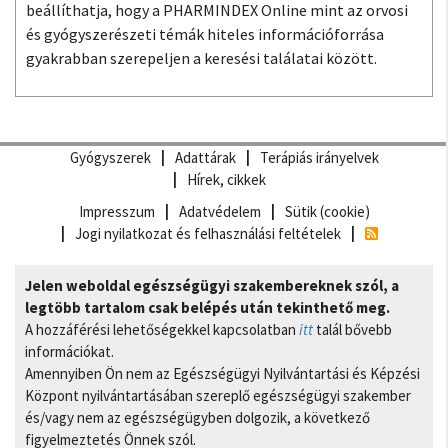
beállíthatja, hogy a PHARMINDEX Online mint az orvosi
és gyógyszerészeti témák hiteles információforrása
gyakrabban szerepeljen a keresési találatai között.
Gyógyszerek
Adattárak
Terápiás irányelvek
Hírek, cikkek
Impresszum
Adatvédelem
Sütik (cookie)
Jogi nyilatkozat és felhasználási feltételek
Jelen weboldal egészségügyi szakembereknek szól, a
legtöbb tartalom csak belépés után tekinthető meg.
A hozzáférési lehetőségekkel kapcsolatban
itt
talál bővebb
információkat.
Amennyiben Ön nem az Egészségügyi Nyilvántartási és Képzési
Központ nyilvántartásában szereplő egészségügyi szakember
és/vagy nem az egészségügyben dolgozik, a következő
figyelmeztetés Önnek szól.