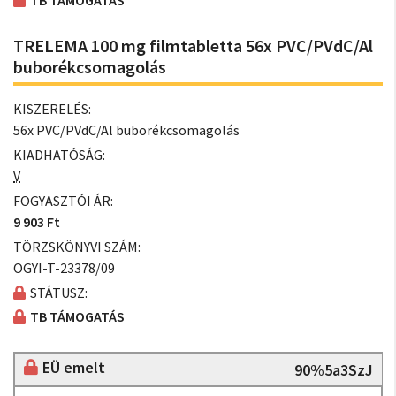
TB TÁMOGATÁS
TRELEMA 100 mg filmtabletta 56x PVC/PVdC/Al
buborékcsomagolás
KISZERELÉS:
56x PVC/PVdC/Al buborékcsomagolás
KIADHATÓSÁG:
V
FOGYASZTÓI ÁR:
9 903 Ft
TÖRZSKÖNYVI SZÁM:
OGYI-T-23378/09
STÁTUSZ:
TB TÁMOGATÁS
EÜ emelt
90%5a3SzJ