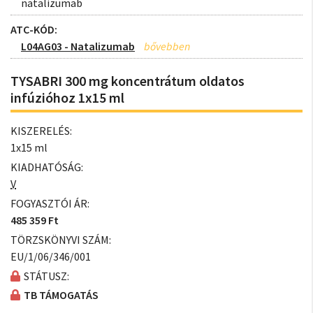
natalizumab
ATC-KÓD:
L04AG03 - Natalizumab
TYSABRI 300 mg koncentrátum oldatos
infúzióhoz 1x15 ml
KISZERELÉS:
1x15 ml
KIADHATÓSÁG:
V
FOGYASZTÓI ÁR:
485 359 Ft
TÖRZSKÖNYVI SZÁM:
EU/1/06/346/001
STÁTUSZ:
TB TÁMOGATÁS