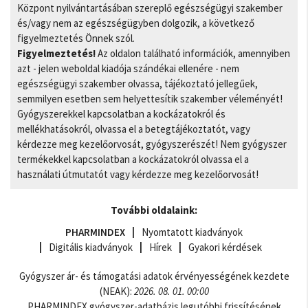
Központ nyilvántartásában szereplő egészségügyi szakember
és/vagy nem az egészségügyben dolgozik, a következő
figyelmeztetés Önnek szól.
Figyelmeztetés!
Az oldalon található információk, amennyiben
azt - jelen weboldal kiadója szándékai ellenére - nem
egészségügyi szakember olvassa, tájékoztató jellegűek,
semmilyen esetben sem helyettesítik szakember véleményét!
Gyógyszerekkel kapcsolatban a kockázatokról és
mellékhatásokról, olvassa el a betegtájékoztatót, vagy
kérdezze meg kezelőorvosát, gyógyszerészét! Nem gyógyszer
termékekkel kapcsolatban a kockázatokról olvassa el a
használati útmutatót vagy kérdezze meg kezelőorvosát!
További oldalaink:
PHARMINDEX
Nyomtatott kiadványok
Digitális kiadványok
Hírek
Gyakori kérdések
Gyógyszer ár- és támogatási adatok érvényességének kezdete
(NEAK):
2026. 08. 01. 00:00
PHARMINDEX gyógyszer-adatbázis legutóbbi frissítésének