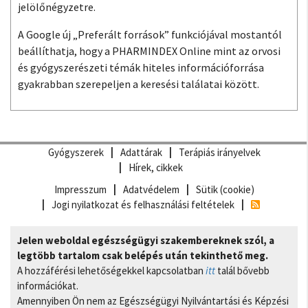
jelölőnégyzetre.
A Google új „Preferált források” funkciójával mostantól
beállíthatja, hogy a PHARMINDEX Online mint az orvosi
és gyógyszerészeti témák hiteles információforrása
gyakrabban szerepeljen a keresési találatai között.
Gyógyszerek
Adattárak
Terápiás irányelvek
Hírek, cikkek
Impresszum
Adatvédelem
Sütik (cookie)
Jogi nyilatkozat és felhasználási feltételek
Jelen weboldal egészségügyi szakembereknek szól, a
legtöbb tartalom csak belépés után tekinthető meg.
A hozzáférési lehetőségekkel kapcsolatban
itt
talál bővebb
információkat.
Amennyiben Ön nem az Egészségügyi Nyilvántartási és Képzési