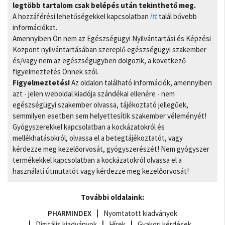
legtöbb tartalom csak belépés után tekinthető meg.
A hozzáférési lehetőségekkel kapcsolatban
itt
talál bővebb
információkat.
Amennyiben Ön nem az Egészségügyi Nyilvántartási és Képzési
Központ nyilvántartásában szereplő egészségügyi szakember
és/vagy nem az egészségügyben dolgozik, a következő
figyelmeztetés Önnek szól.
Figyelmeztetés!
Az oldalon található információk, amennyiben
azt - jelen weboldal kiadója szándékai ellenére - nem
egészségügyi szakember olvassa, tájékoztató jellegűek,
semmilyen esetben sem helyettesítik szakember véleményét!
Gyógyszerekkel kapcsolatban a kockázatokról és
mellékhatásokról, olvassa el a betegtájékoztatót, vagy
kérdezze meg kezelőorvosát, gyógyszerészét! Nem gyógyszer
termékekkel kapcsolatban a kockázatokról olvassa el a
használati útmutatót vagy kérdezze meg kezelőorvosát!
További oldalaink:
PHARMINDEX
Nyomtatott kiadványok
Digitális kiadványok
Hírek
Gyakori kérdések