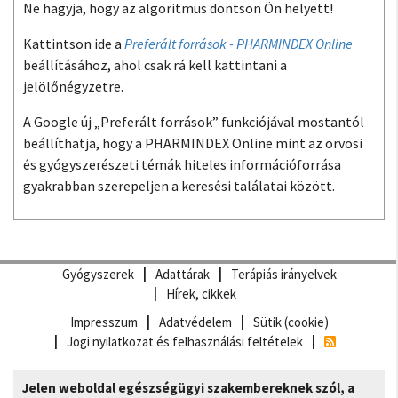
Ne hagyja, hogy az algoritmus döntsön Ön helyett!
Kattintson ide a
Preferált források - PHARMINDEX Online
beállításához, ahol csak rá kell kattintani a
jelölőnégyzetre.
A Google új „Preferált források” funkciójával mostantól
beállíthatja, hogy a PHARMINDEX Online mint az orvosi
és gyógyszerészeti témák hiteles információforrása
gyakrabban szerepeljen a keresési találatai között.
Gyógyszerek
Adattárak
Terápiás irányelvek
Hírek, cikkek
Impresszum
Adatvédelem
Sütik (cookie)
Jogi nyilatkozat és felhasználási feltételek
Jelen weboldal egészségügyi szakembereknek szól, a