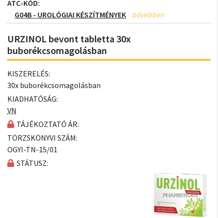
ATC-KÓD:
G04B - UROLÓGIAI KÉSZÍTMÉNYEK
URZINOL bevont tabletta 30x
buborékcsomagolásban
KISZERELÉS:
30x buborékcsomagolásban
KIADHATÓSÁG:
VN
TÁJÉKOZTATÓ ÁR:
TÖRZSKÖNYVI SZÁM:
OGYI-TN-15/01
STÁTUSZ: