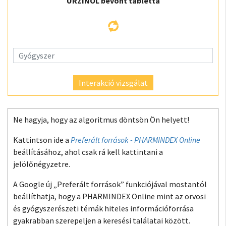
URZINOL bevont tabletta
Interakció vizsgálat
Ne hagyja, hogy az algoritmus döntsön Ön helyett!
Kattintson ide a
Preferált források - PHARMINDEX Online
beállításához, ahol csak rá kell kattintani a
jelölőnégyzetre.
A Google új „Preferált források” funkciójával mostantól
beállíthatja, hogy a PHARMINDEX Online mint az orvosi
és gyógyszerészeti témák hiteles információforrása
gyakrabban szerepeljen a keresési találatai között.