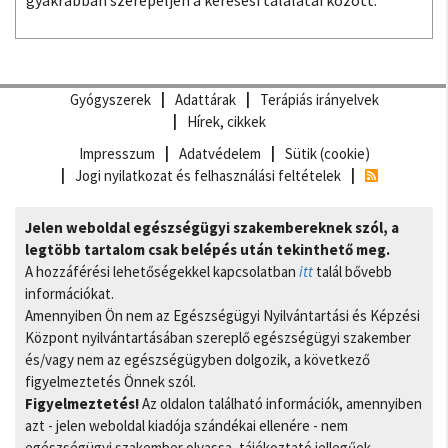
gyakrabban szerepeljen a keresési találatai között.
Gyógyszerek
Adattárak
Terápiás irányelvek
Hírek, cikkek
Impresszum
Adatvédelem
Sütik (cookie)
Jogi nyilatkozat és felhasználási feltételek
Jelen weboldal egészségügyi szakembereknek szól, a
legtöbb tartalom csak belépés után tekinthető meg.
A hozzáférési lehetőségekkel kapcsolatban
itt
talál bővebb
információkat.
Amennyiben Ön nem az Egészségügyi Nyilvántartási és Képzési
Központ nyilvántartásában szereplő egészségügyi szakember
és/vagy nem az egészségügyben dolgozik, a következő
figyelmeztetés Önnek szól.
Figyelmeztetés!
Az oldalon található információk, amennyiben
azt - jelen weboldal kiadója szándékai ellenére - nem
egészségügyi szakember olvassa, tájékoztató jellegűek,