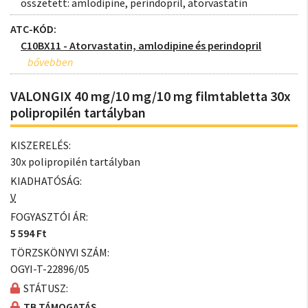
összetett: amlodipine, perindopril, atorvastatin
ATC-KÓD:
C10BX11 - Atorvastatin, amlodipine és perindopril
VALONGIX 40 mg/10 mg/10 mg filmtabletta 30x
polipropilén tartályban
KISZERELÉS:
30x polipropilén tartályban
KIADHATÓSÁG:
V
FOGYASZTÓI ÁR:
5 594 Ft
TÖRZSKÖNYVI SZÁM:
OGYI-T-22896/05
STÁTUSZ:
TB TÁMOGATÁS