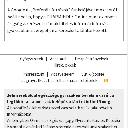
A Google új „Preferált források” funkciójával mostantól
beállíthatja, hogy a PHARMINDEX Online mint az orvosi
és gyógyszerészeti témák hiteles információforrása
gyakrabban szerepeljen a keresési találatai között.
Gyógyszerek
Adattárak
Terápiás irányelvek
Hírek, cikkek
Impresszum
Adatvédelem
Sütik (cookie)
Jogi nyilatkozat és felhasználási feltételek
Jelen weboldal egészségügyi szakembereknek szól, a
legtöbb tartalom csak belépés után tekinthető meg.
A hozzáférési lehetőségekkel kapcsolatban
itt
talál bővebb
információkat.
Amennyiben Ön nem az Egészségügyi Nyilvántartási és Képzési
Központ nyilvántartásában szereplő egészségügyi szakember