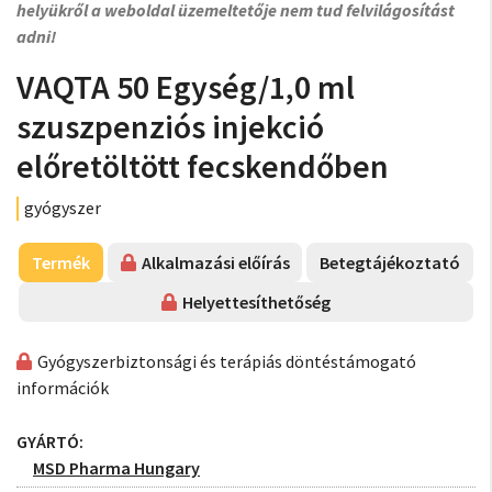
helyükről a weboldal üzemeltetője nem tud felvilágosítást
adni!
VAQTA 50 Egység/1,0 ml
szuszpenziós injekció
előretöltött fecskendőben
gyógyszer
Termék
Alkalmazási előírás
Betegtájékoztató
Helyettesíthetőség
Gyógyszerbiztonsági és terápiás döntéstámogató
információk
GYÁRTÓ:
MSD Pharma Hungary