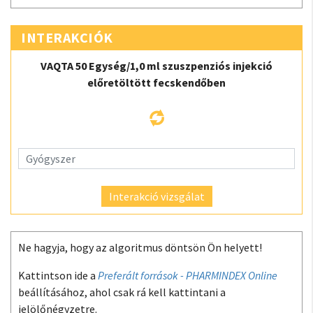
INTERAKCIÓK
VAQTA 50 Egység/1,0 ml szuszpenziós injekció
előretöltött fecskendőben
Interakció vizsgálat
Ne hagyja, hogy az algoritmus döntsön Ön helyett!
Kattintson ide a
Preferált források - PHARMINDEX Online
beállításához, ahol csak rá kell kattintani a
jelölőnégyzetre.