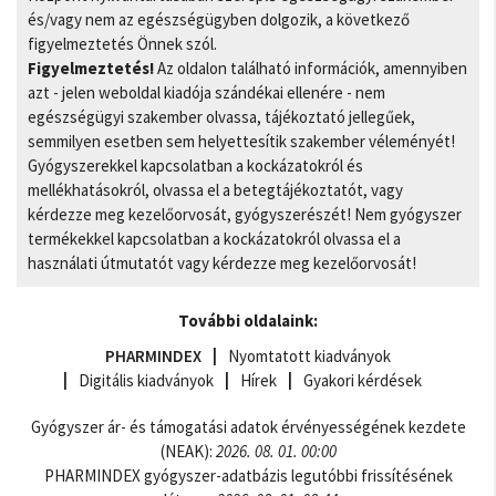
és/vagy nem az egészségügyben dolgozik, a következő
figyelmeztetés Önnek szól.
Figyelmeztetés!
Az oldalon található információk, amennyiben
azt - jelen weboldal kiadója szándékai ellenére - nem
egészségügyi szakember olvassa, tájékoztató jellegűek,
semmilyen esetben sem helyettesítik szakember véleményét!
Gyógyszerekkel kapcsolatban a kockázatokról és
mellékhatásokról, olvassa el a betegtájékoztatót, vagy
kérdezze meg kezelőorvosát, gyógyszerészét! Nem gyógyszer
termékekkel kapcsolatban a kockázatokról olvassa el a
használati útmutatót vagy kérdezze meg kezelőorvosát!
További oldalaink:
PHARMINDEX
Nyomtatott kiadványok
Digitális kiadványok
Hírek
Gyakori kérdések
Gyógyszer ár- és támogatási adatok érvényességének kezdete
(NEAK):
2026. 08. 01. 00:00
PHARMINDEX gyógyszer-adatbázis legutóbbi frissítésének