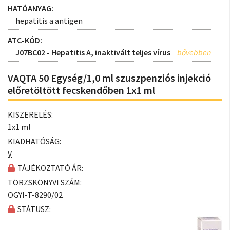
HATÓANYAG:
hepatitis a antigen
ATC-KÓD:
J07BC02 - Hepatitis A, inaktivált teljes vírus
VAQTA 50 Egység/1,0 ml szuszpenziós injekció
előretöltött fecskendőben 1x1 ml
KISZERELÉS:
1x1 ml
KIADHATÓSÁG:
V
TÁJÉKOZTATÓ ÁR:
TÖRZSKÖNYVI SZÁM:
OGYI-T-8290/02
STÁTUSZ: