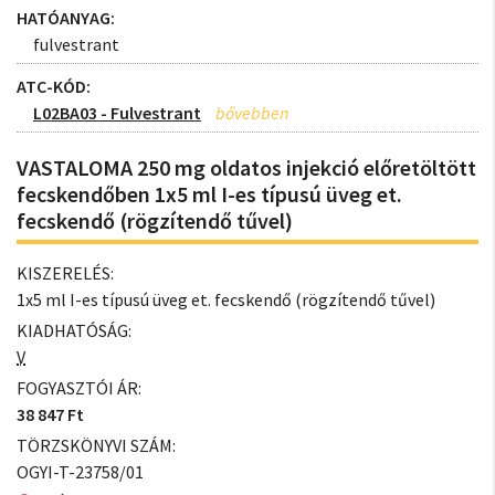
HATÓANYAG:
fulvestrant
ATC-KÓD:
L02BA03 - Fulvestrant
VASTALOMA 250 mg oldatos injekció előretöltött
fecskendőben 1x5 ml I-es típusú üveg et.
fecskendő (rögzítendő tűvel)
KISZERELÉS:
1x5 ml I-es típusú üveg et. fecskendő (rögzítendő tűvel)
KIADHATÓSÁG:
V
FOGYASZTÓI ÁR:
38 847 Ft
TÖRZSKÖNYVI SZÁM:
OGYI-T-23758/01