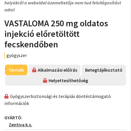
helyükről a weboldal üzemeltetője nem tud felvilágosítást
adni!
VASTALOMA 250 mg oldatos
injekció előretöltött
fecskendőben
gyógyszer
Termék
Alkalmazási előírás
Betegtájékoztató
Helyettesíthetőség
Gyógyszerbiztonsági és terápiás döntéstámogató
információk
GYÁRTÓ:
Zentiva k.s.