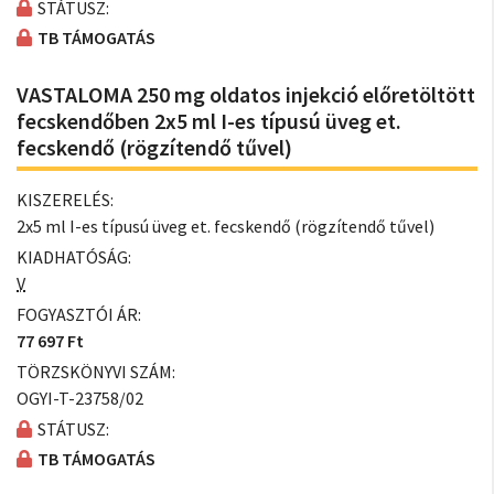
STÁTUSZ:
TB TÁMOGATÁS
VASTALOMA 250 mg oldatos injekció előretöltött
fecskendőben 2x5 ml I-es típusú üveg et.
fecskendő (rögzítendő tűvel)
KISZERELÉS:
2x5 ml I-es típusú üveg et. fecskendő (rögzítendő tűvel)
KIADHATÓSÁG:
V
FOGYASZTÓI ÁR:
77 697 Ft
TÖRZSKÖNYVI SZÁM:
OGYI-T-23758/02
STÁTUSZ:
TB TÁMOGATÁS