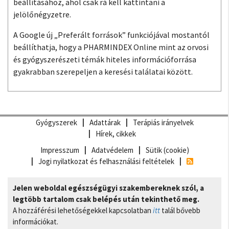
beállításához, ahol csak rá kell kattintani a
jelölőnégyzetre.
A Google új „Preferált források” funkciójával mostantól
beállíthatja, hogy a PHARMINDEX Online mint az orvosi
és gyógyszerészeti témák hiteles információforrása
gyakrabban szerepeljen a keresési találatai között.
Gyógyszerek
Adattárak
Terápiás irányelvek
Hírek, cikkek
Impresszum
Adatvédelem
Sütik (cookie)
Jogi nyilatkozat és felhasználási feltételek
Jelen weboldal egészségügyi szakembereknek szól, a
legtöbb tartalom csak belépés után tekinthető meg.
A hozzáférési lehetőségekkel kapcsolatban
itt
talál bővebb
információkat.