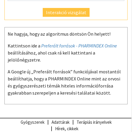
Interakció vizsgálat
Ne hagyja, hogy az algoritmus döntsön Ön helyett!
Kattintson ide a
Preferált források - PHARMINDEX Online
beállításához, ahol csak rá kell kattintani a
jelölőnégyzetre.
A Google új „Preferált források” funkciójával mostantól
beállíthatja, hogy a PHARMINDEX Online mint az orvosi
és gyógyszerészeti témák hiteles információforrása
gyakrabban szerepeljen a keresési találatai között.
Gyógyszerek
Adattárak
Terápiás irányelvek
Hírek, cikkek