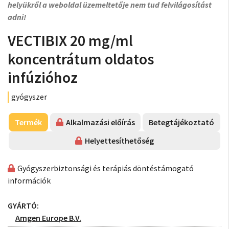
helyükről a weboldal üzemeltetője nem tud felvilágosítást
adni!
VECTIBIX 20 mg/ml
koncentrátum oldatos
infúzióhoz
gyógyszer
Termék
Alkalmazási előírás
Betegtájékoztató
Helyettesíthetőség
Gyógyszerbiztonsági és terápiás döntéstámogató
információk
GYÁRTÓ:
Amgen Europe B.V.