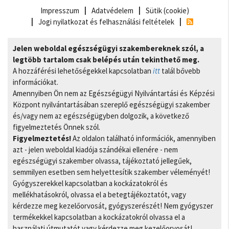
Impresszum
Adatvédelem
Sütik (cookie)
Jogi nyilatkozat és felhasználási feltételek
Jelen weboldal egészségügyi szakembereknek szól, a
legtöbb tartalom csak belépés után tekinthető meg.
A hozzáférési lehetőségekkel kapcsolatban
itt
talál bővebb
információkat.
Amennyiben Ön nem az Egészségügyi Nyilvántartási és Képzési
Központ nyilvántartásában szereplő egészségügyi szakember
és/vagy nem az egészségügyben dolgozik, a következő
figyelmeztetés Önnek szól.
Figyelmeztetés!
Az oldalon található információk, amennyiben
azt - jelen weboldal kiadója szándékai ellenére - nem
egészségügyi szakember olvassa, tájékoztató jellegűek,
semmilyen esetben sem helyettesítik szakember véleményét!
Gyógyszerekkel kapcsolatban a kockázatokról és
mellékhatásokról, olvassa el a betegtájékoztatót, vagy
kérdezze meg kezelőorvosát, gyógyszerészét! Nem gyógyszer
termékekkel kapcsolatban a kockázatokról olvassa el a
használati útmutatót vagy kérdezze meg kezelőorvosát!