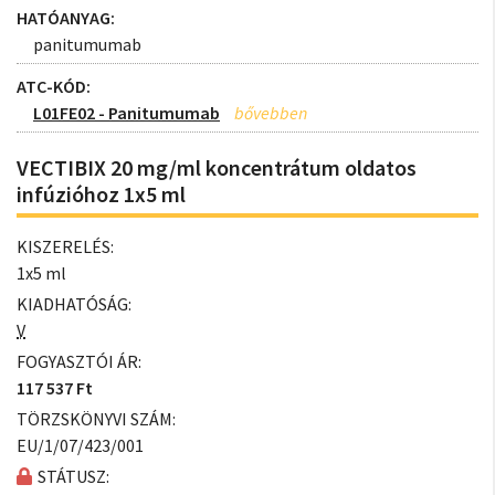
HATÓANYAG:
panitumumab
ATC-KÓD:
L01FE02 - Panitumumab
VECTIBIX 20 mg/ml koncentrátum oldatos
infúzióhoz 1x5 ml
KISZERELÉS:
1x5 ml
KIADHATÓSÁG:
V
FOGYASZTÓI ÁR:
117 537 Ft
TÖRZSKÖNYVI SZÁM:
EU/1/07/423/001
STÁTUSZ: