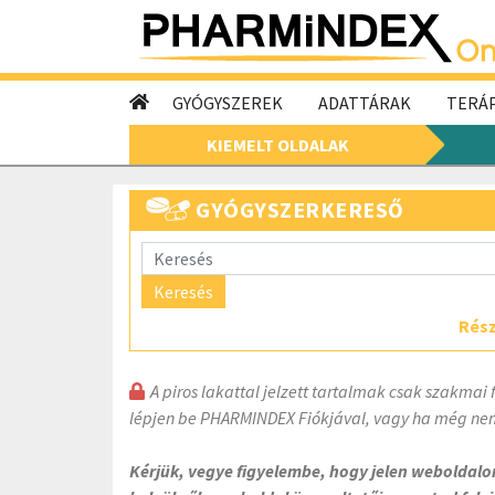
GYÓGYSZEREK
ADATTÁRAK
TERÁP
KIEMELT OLDALAK
GYÓGYSZERKERESŐ
Keresés
Rész
A piros lakattal jelzett tartalmak csak szakmai 
lépjen be PHARMINDEX Fiókjával, vagy ha még nem
Kérjük, vegye figyelembe, hogy jelen weboldal