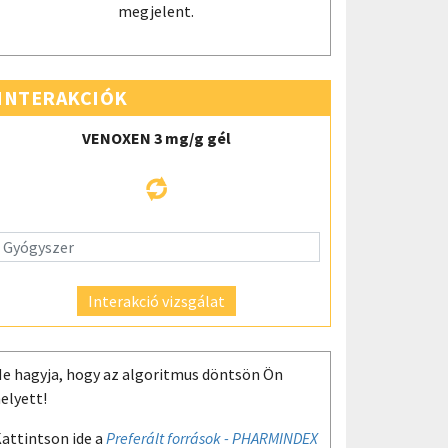
megjelent.
INTERAKCIÓK
VENOXEN 3 mg/g gél
Interakció vizsgálat
e hagyja, hogy az algoritmus döntsön Ön
elyett!
attintson ide a
Preferált források - PHARMINDEX