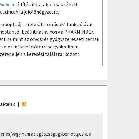
nline
beállításához, ahol csak rá kell
attintani a jelölőnégyzetre.
 Google új „Preferált források” funkciójával
ostantól beállíthatja, hogy a PHARMINDEX
nline mint az orvosi és gyógyszerészeti témák
iteles információforrása gyakrabban
zerepeljen a keresési találatai között.
ltételek
er és/vagy nem az egészségügyben dolgozik, a