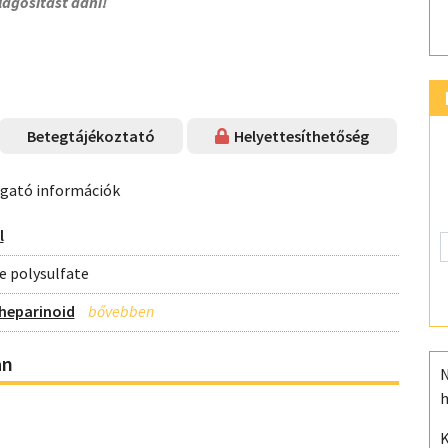
lágosítást adni!
Betegtájékoztató
Helyettesíthetőség
ogató információk
l
 polysulfate
heparinoid
an
N
h
K