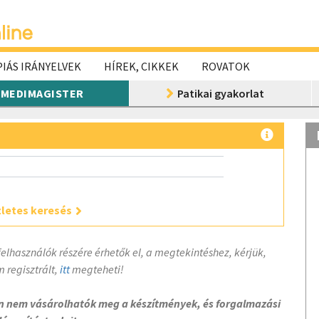
IÁS IRÁNYELVEK
HÍREK, CIKKEK
ROVATOK
MEDIMAGISTER
Patikai gyakorlat
letes keresés
felhasználók részére érhetők el, a megtekintéshez, kérjük,
 regisztrált,
itt
megteheti!
on nem vásárolhatók meg a készítmények, és forgalmazási