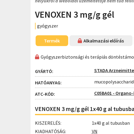
helyükről a weboldal üzemeltetője nem tud felvi
VENOXEN 3 mg/g gél
gyógyszer
Termék
Alkalmazási előírás
Gyógyszerbiztonsági és terápiás döntéstám
STADA Arzneimitte
GYÁRTÓ:
mucopolysaccharide
HATÓANYAG:
C05BA01 - Organo-
ATC-KÓD:
VENOXEN 3 mg/g gél 1x40 g al tubusb
KISZERELÉS:
1x40 g al tubusban
KIADHATÓSÁG:
VN