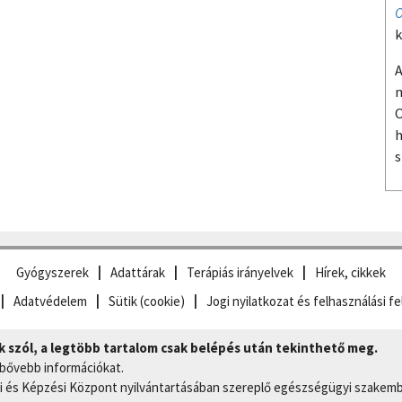
O
k
A
m
O
h
s
Gyógyszerek
Adattárak
Terápiás irányelvek
Hírek, cikkek
Adatvédelem
Sütik (cookie)
Jogi nyilatkozat és felhasználási fe
szól, a legtöbb tartalom csak belépés után tekinthető meg.
 bővebb információkat.
 és Képzési Központ nyilvántartásában szereplő egészségügyi szakemb