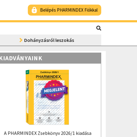
Belépés PHARMINDEX Fiókkal
Dohányzásról leszokás
KIADVÁNYAINK
A PHARMINDEX Zsebkönyv 2026/1 kiadása