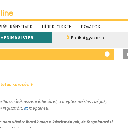
IÁS IRÁNYELVEK
HÍREK, CIKKEK
ROVATOK
MEDIMAGISTER
Patikai gyakorlat
letes keresés
felhasználók részére érhetők el, a megtekintéshez, kérjük,
 regisztrált,
itt
megteheti!
on nem vásárolhatók meg a készítmények, és forgalmazási