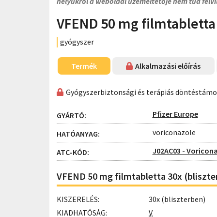
helyükről a weboldal üzemeltetője nem tud felvi
VFEND 50 mg filmtabletta
gyógyszer
Termék
Alkalmazási előírás
Gyógyszerbiztonsági és terápiás döntéstám
Pfizer Europe
GYÁRTÓ:
voriconazole
HATÓANYAG:
J02AC03 - Voricon
ATC-KÓD:
VFEND 50 mg filmtabletta 30x (bliszte
KISZERELÉS:
30x (bliszterben)
KIADHATÓSÁG:
V