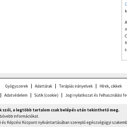
O
k
A
m
O
h
s
Gyógyszerek
Adattárak
Terápiás irányelvek
Hírek, cikkek
Adatvédelem
Sütik (cookie)
Jogi nyilatkozat és felhasználási fe
szól, a legtöbb tartalom csak belépés után tekinthető meg.
 bővebb információkat.
 és Képzési Központ nyilvántartásában szereplő egészségügyi szakemb