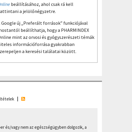
nline
beállításához, ahol csak rá kell
attintani a jelölőnégyzetre.
 Google új „Preferált források” funkciójával
ostantól beállíthatja, hogy a PHARMINDEX
nline mint az orvosi és gyógyszerészeti témák
iteles információforrása gyakrabban
zerepeljen a keresési találatai között.
ltételek
er és/vagy nem az egészségügyben dolgozik, a