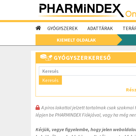
GYÓGYSZEREK
ADATTÁRAK
TERÁP
KIEMELT OLDALAK
GYÓGYSZERKERESŐ
Keresés
Rész
A piros lakattal jelzett tartalmak csak szakmai 
lépjen be PHARMINDEX Fiókjával, vagy ha még nem
Kérjük, vegye figyelembe, hogy jelen weboldal