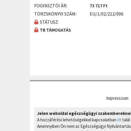
FOGYASZTÓI ÁR:
73 717 Ft
TÖRZSKÖNYVI SZÁM:
EU/1/02/212/006
STÁTUSZ:
TB TÁMOGATÁS
Impresszum
Jelen weboldal egészségügyi szakembereknek 
A hozzáférési lehetőségekkel kapcsolatban
itt
talál
Amennyiben Ön nem az Egészségügyi Nyilvántartási