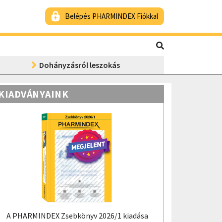
Belépés PHARMINDEX Fiókkal
Dohányzásról leszokás
KIADVÁNYAINK
A PHARMINDEX Zsebkönyv 2026/1 kiadása