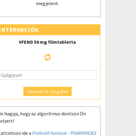
megjelent.
INTERAKCIÓK
VFEND 50 mg filmtabletta
Interakció vizsgálat
e hagyja, hogy az algoritmus döntsön Ön
elyett!
attintson ide a
Preferált források - PHARMINDEX