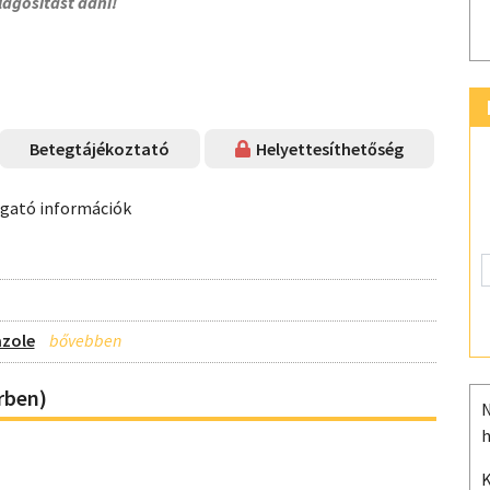
lágosítást adni!
Betegtájékoztató
Helyettesíthetőség
ogató információk
azole
rben)
N
h
K