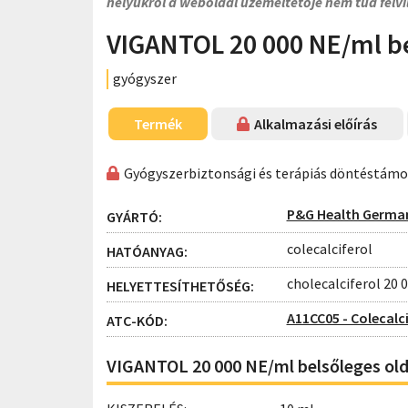
helyükről a weboldal üzemeltetője nem tud felvi
VIGANTOL 20 000 NE/ml b
gyógyszer
Termék
Alkalmazási előírás
Gyógyszerbiztonsági és terápiás döntéstám
P&G Health Germa
GYÁRTÓ:
colecalciferol
HATÓANYAG:
cholecalciferol 20
HELYETTESÍTHETŐSÉG:
A11CC05 - Colecalci
ATC-KÓD:
VIGANTOL 20 000 NE/ml belsőleges old