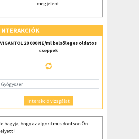
megjelent.
INTERAKCIÓK
VIGANTOL 20 000 NE/ml belsőleges oldatos
cseppek
Interakció vizsgálat
e hagyja, hogy az algoritmus döntsön Ön
elyett!