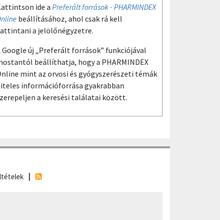
attintson ide a
Preferált források - PHARMINDEX
nline
beállításához, ahol csak rá kell
attintani a jelölőnégyzetre.
 Google új „Preferált források” funkciójával
ostantól beállíthatja, hogy a PHARMINDEX
nline mint az orvosi és gyógyszerészeti témák
iteles információforrása gyakrabban
zerepeljen a keresési találatai között.
ltételek