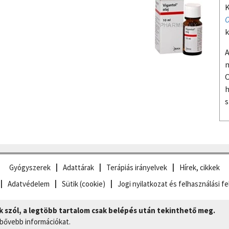
K
O
k
A
m
O
h
s
Gyógyszerek
Adattárak
Terápiás irányelvek
Hírek, cikkek
Adatvédelem
Sütik (cookie)
Jogi nyilatkozat és felhasználási fe
szól, a legtöbb tartalom csak belépés után tekinthető meg.
 bővebb információkat.