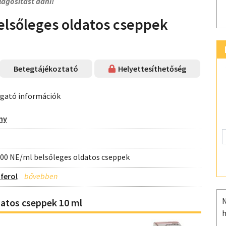
lágosítást adni!
elsőleges oldatos cseppek
Betegtájékoztató
Helyettesíthetőség
ogató információk
ny
 000 NE/ml belsőleges oldatos cseppek
ferol
N
atos cseppek 10 ml
h