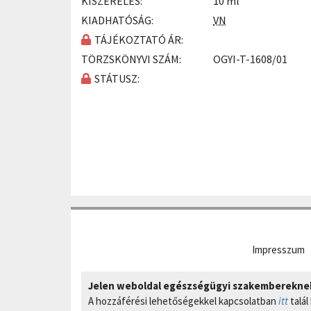
KISZERELÉS:
10 ml
KIADHATÓSÁG:
VN
TÁJÉKOZTATÓ ÁR:
TÖRZSKÖNYVI SZÁM:
OGYI-T-1608/01
STÁTUSZ:
Impresszum
Jelen weboldal egészségügyi szakembereknek 
A hozzáférési lehetőségekkel kapcsolatban
itt
talál