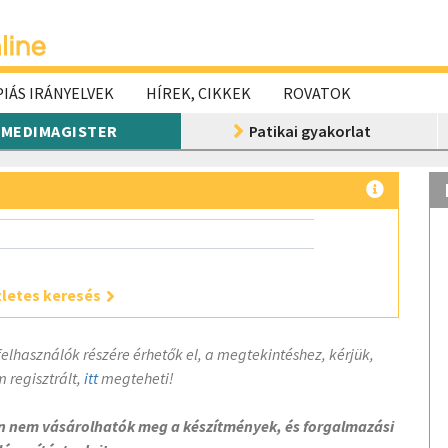
IÁS IRÁNYELVEK
HÍREK, CIKKEK
ROVATOK
MEDIMAGISTER
Patikai gyakorlat
letes keresés
felhasználók részére érhetők el, a megtekintéshez, kérjük,
 regisztrált,
itt
megteheti!
on nem vásárolhatók meg a készítmények, és forgalmazási