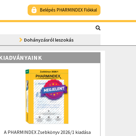
Belépés PHARMINDEX Fiókkal
Dohányzásról leszokás
KIADVÁNYAINK
A PHARMINDEX Zsebkönyv 2026/1 kiadása