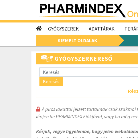
GYÓGYSZEREK
ADATTÁRAK
TERÁP
KIEMELT OLDALAK
GYÓGYSZERKERESŐ
Keresés
Rész
A piros lakattal jelzett tartalmak csak szakmai 
lépjen be PHARMINDEX Fiókjával, vagy ha még nem
Kérjük, vegye figyelembe, hogy jelen weboldal