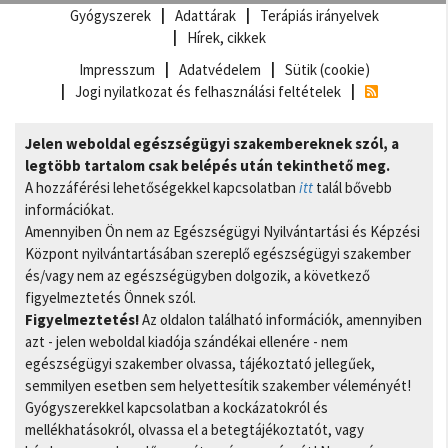
Gyógyszerek
Adattárak
Terápiás irányelvek
Hírek, cikkek
Impresszum
Adatvédelem
Sütik (cookie)
Jogi nyilatkozat és felhasználási feltételek
Jelen weboldal egészségügyi szakembereknek szól, a
legtöbb tartalom csak belépés után tekinthető meg.
A hozzáférési lehetőségekkel kapcsolatban
itt
talál bővebb
információkat.
Amennyiben Ön nem az Egészségügyi Nyilvántartási és Képzési
Központ nyilvántartásában szereplő egészségügyi szakember
és/vagy nem az egészségügyben dolgozik, a következő
figyelmeztetés Önnek szól.
Figyelmeztetés!
Az oldalon található információk, amennyiben
azt - jelen weboldal kiadója szándékai ellenére - nem
egészségügyi szakember olvassa, tájékoztató jellegűek,
semmilyen esetben sem helyettesítik szakember véleményét!
Gyógyszerekkel kapcsolatban a kockázatokról és
mellékhatásokról, olvassa el a betegtájékoztatót, vagy