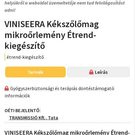
helyükről a weboldal üzemeltetője nem tud felvilágosítást
adni!
VINISEERA Kékszőlőmag
mikroőrlemény Étrend-
kiegészítő
étrend-kiegészítő
Termék
Leírás
Gyógyszerbiztonsági és terápiás döntéstámogató
információk
OÉTI BEJELENTŐ:
TRANSMISSIÓ Kft., Tata
VINISEERA Kékszőlőmag mikroőrlemény Étrend-