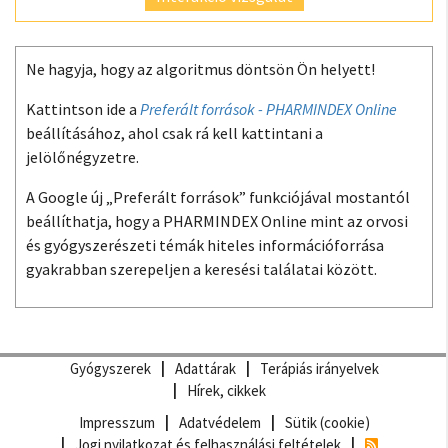
Ne hagyja, hogy az algoritmus döntsön Ön helyett!
Kattintson ide a
Preferált források - PHARMINDEX Online
beállításához, ahol csak rá kell kattintani a
jelölőnégyzetre.
A Google új „Preferált források” funkciójával mostantól
beállíthatja, hogy a PHARMINDEX Online mint az orvosi
és gyógyszerészeti témák hiteles információforrása
gyakrabban szerepeljen a keresési találatai között.
Gyógyszerek
Adattárak
Terápiás irányelvek
Hírek, cikkek
Impresszum
Adatvédelem
Sütik (cookie)
Jogi nyilatkozat és felhasználási feltételek