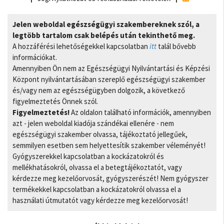
Jelen weboldal egészségügyi szakembereknek szól, a
legtöbb tartalom csak belépés után tekinthető meg.
A hozzáférési lehetőségekkel kapcsolatban
itt
talál bővebb
információkat.
Amennyiben Ön nem az Egészségügyi Nyilvántartási és Képzési
Központ nyilvántartásában szereplő egészségügyi szakember
és/vagy nem az egészségügyben dolgozik, a következő
figyelmeztetés Önnek szól.
Figyelmeztetés!
Az oldalon található információk, amennyiben
azt - jelen weboldal kiadója szándékai ellenére - nem
egészségügyi szakember olvassa, tájékoztató jellegűek,
semmilyen esetben sem helyettesítik szakember véleményét!
Gyógyszerekkel kapcsolatban a kockázatokról és
mellékhatásokról, olvassa el a betegtájékoztatót, vagy
kérdezze meg kezelőorvosát, gyógyszerészét! Nem gyógyszer
termékekkel kapcsolatban a kockázatokról olvassa el a
használati útmutatót vagy kérdezze meg kezelőorvosát!