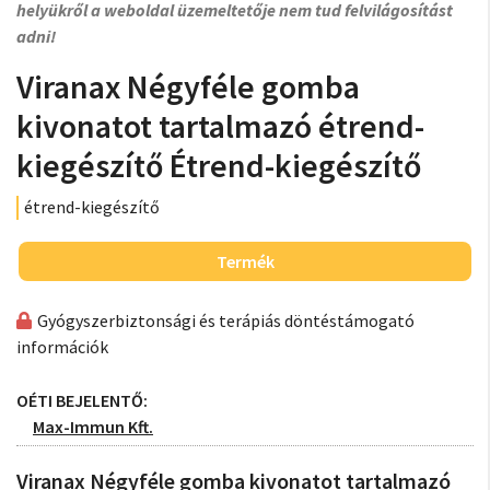
helyükről a weboldal üzemeltetője nem tud felvilágosítást
adni!
Viranax Négyféle gomba
kivonatot tartalmazó étrend-
kiegészítő Étrend-kiegészítő
étrend-kiegészítő
Termék
Gyógyszerbiztonsági és terápiás döntéstámogató
információk
OÉTI BEJELENTŐ:
Max-Immun Kft.
Viranax Négyféle gomba kivonatot tartalmazó