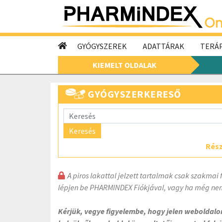
GYÓGYSZEREK
ADATTÁRAK
TERÁP
KIEMELT OLDALAK
GYÓGYSZERKERESŐ
Keresés
Rész
A piros lakattal jelzett tartalmak csak szakmai 
lépjen be PHARMINDEX Fiókjával, vagy ha még nem
Kérjük, vegye figyelembe, hogy jelen weboldal