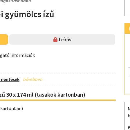
lágosítást adni!
ei gyümölcs ízű
Leírás
ogató információk
n-mentesek
zű 30 x 174 ml (tasakok kartonban)
k kartonban)
N
h
K