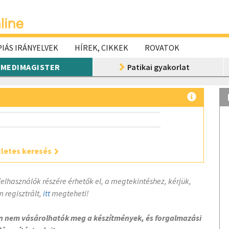
IÁS IRÁNYELVEK
HÍREK, CIKKEK
ROVATOK
MEDIMAGISTER
Patikai gyakorlat
letes keresés
felhasználók részére érhetők el, a megtekintéshez, kérjük,
 regisztrált,
itt
megteheti!
on nem vásárolhatók meg a készítmények, és forgalmazási