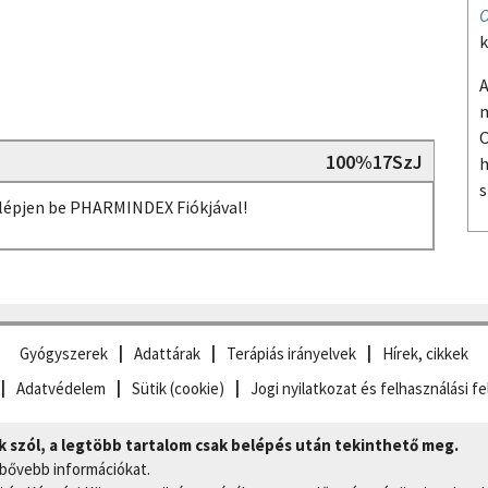
O
k
A
m
O
100%17SzJ
h
s
, lépjen be PHARMINDEX Fiókjával!
Gyógyszerek
Adattárak
Terápiás irányelvek
Hírek, cikkek
Adatvédelem
Sütik (cookie)
Jogi nyilatkozat és felhasználási fe
szól, a legtöbb tartalom csak belépés után tekinthető meg.
 bővebb információkat.