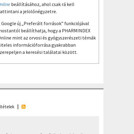
nline
beállításához, ahol csak rá kell
attintani a jelölőnégyzetre.
 Google új „Preferált források” funkciójával
ostantól beállíthatja, hogy a PHARMINDEX
nline mint az orvosi és gyógyszerészeti témák
iteles információforrása gyakrabban
zerepeljen a keresési találatai között.
ltételek