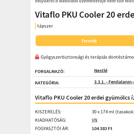
helyükről a weboldal üzemeltetője nem tud felvi
Vitaflo PKU Cooler 20 erd
tápszer
Termék
Gyógyszerbiztonsági és terápiás döntéstám
Nestlé
FORGALMAZÓ:
3.3.1. - Fenilalani
KATEGÓRIA:
Vitaflo PKU Cooler 20 erdei gyümölcs í
KISZERELÉS:
30 x 174 ml (tasako
KIADHATÓSÁG:
VN
FOGYASZTÓI ÁR:
104 383 Ft