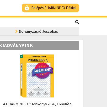
Belépés PHARMINDEX Fiókkal
Dohányzásról leszokás
KIADVÁNYAINK
A PHARMINDEX Zsebkönyv 2026/1 kiadása