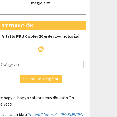
megjelent.
INTERAKCIÓK
Vitaflo PKU Cooler 20 erdei gyümölcs ízű
Interakció vizsgálat
e hagyja, hogy az algoritmus döntsön Ön
elyett!
attintson ide a
Preferált források - PHARMINDEX