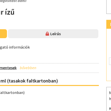
lágosítást adni!
r ízű
Leírás
ogató információk
n-mentesek
 ml (tasakok faltkartonban)
faltkartonban)
N
h
K