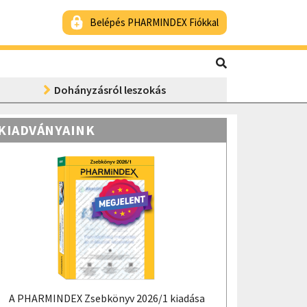
Belépés PHARMINDEX Fiókkal
Dohányzásról leszokás
KIADVÁNYAINK
A PHARMINDEX Zsebkönyv 2026/1 kiadása