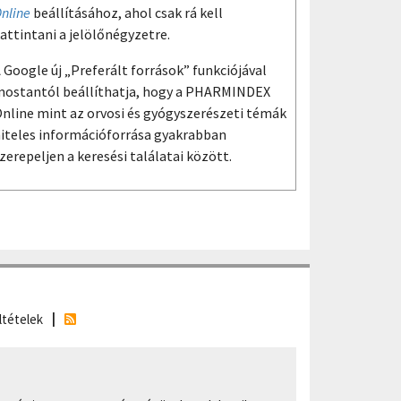
nline
beállításához, ahol csak rá kell
attintani a jelölőnégyzetre.
 Google új „Preferált források” funkciójával
ostantól beállíthatja, hogy a PHARMINDEX
nline mint az orvosi és gyógyszerészeti témák
iteles információforrása gyakrabban
zerepeljen a keresési találatai között.
ltételek