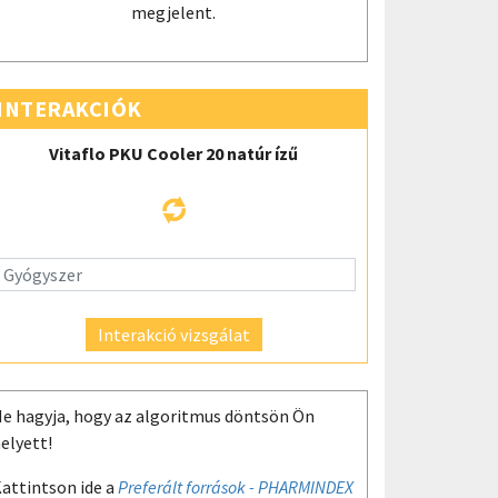
megjelent.
INTERAKCIÓK
Vitaflo PKU Cooler 20 natúr ízű
Interakció vizsgálat
e hagyja, hogy az algoritmus döntsön Ön
elyett!
attintson ide a
Preferált források - PHARMINDEX