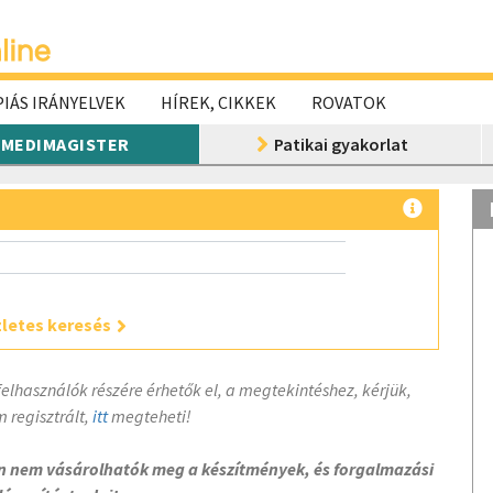
IÁS IRÁNYELVEK
HÍREK, CIKKEK
ROVATOK
MEDIMAGISTER
Patikai gyakorlat
letes keresés
felhasználók részére érhetők el, a megtekintéshez, kérjük,
 regisztrált,
itt
megteheti!
on nem vásárolhatók meg a készítmények, és forgalmazási