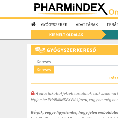
GYÓGYSZEREK
ADATTÁRAK
TERÁP
KIEMELT OLDALAK
GYÓGYSZERKERESŐ
Keresés
Rész
A piros lakattal jelzett tartalmak csak szakmai 
lépjen be PHARMINDEX Fiókjával, vagy ha még nem
Kérjük, vegye figyelembe, hogy jelen weboldal