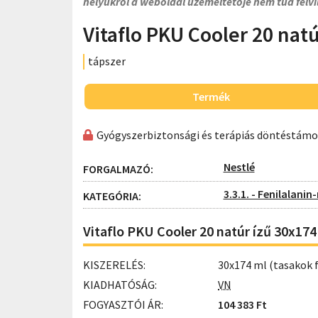
helyükről a weboldal üzemeltetője nem tud felvi
Vitaflo PKU Cooler 20 natú
tápszer
Termék
Gyógyszerbiztonsági és terápiás döntéstám
Nestlé
FORGALMAZÓ:
3.3.1. - Fenilalani
KATEGÓRIA:
Vitaflo PKU Cooler 20 natúr ízű 30x174
KISZERELÉS:
30x174 ml (tasakok 
KIADHATÓSÁG:
VN
FOGYASZTÓI ÁR:
104 383 Ft