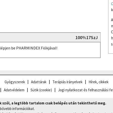
O
k
A
m
O
100%17SzJ
h
s
, lépjen be PHARMINDEX Fiókjával!
Gyógyszerek
Adattárak
Terápiás irányelvek
Hírek, cikkek
Adatvédelem
Sütik (cookie)
Jogi nyilatkozat és felhasználási fe
szól, a legtöbb tartalom csak belépés után tekinthető meg.
 bővebb információkat.