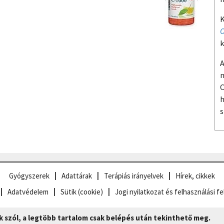
K
O
k
A
m
O
h
s
Gyógyszerek
Adattárak
Terápiás irányelvek
Hírek, cikkek
Adatvédelem
Sütik (cookie)
Jogi nyilatkozat és felhasználási fe
szól, a legtöbb tartalom csak belépés után tekinthető meg.