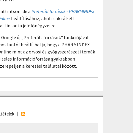
attintson ide a
Preferált források - PHARMINDEX
nline
beállításához, ahol csak rá kell
attintani a jelölőnégyzetre.
 Google új „Preferált források” funkciójával
ostantól beállíthatja, hogy a PHARMINDEX
nline mint az orvosi és gyógyszerészeti témák
iteles információforrása gyakrabban
zerepeljen a keresési találatai között.
ltételek