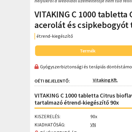
helyükről a weboldal üzemeltetője nem tud felvi
VITAKING C 1000 tabletta 
acerolát és csipkebogyót
étrend-kiegészítő
Termék
Gyógyszerbiztonsági és terápiás döntéstám
Vitaking Kft.
OÉTI BEJELENTŐ:
VITAKING C 1000 tabletta Citrus biofl
tartalmazó étrend-kiegészítő 90x
KISZERELÉS:
90x
KIADHATÓSÁG:
VN