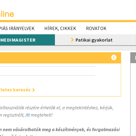
IÁS IRÁNYELVEK
HÍREK, CIKKEK
ROVATOK
MEDIMAGISTER
Patikai gyakorlat
letes keresés
felhasználók részére érhetők el, a megtekintéshez, kérjük,
 regisztrált,
itt
megteheti!
on nem vásárolhatók meg a készítmények, és forgalmazási