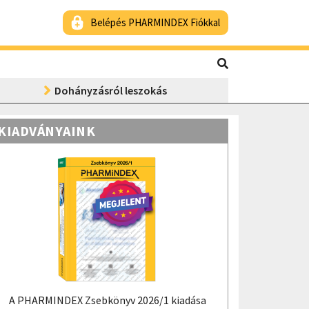
Belépés PHARMINDEX Fiókkal
Dohányzásról leszokás
KIADVÁNYAINK
A PHARMINDEX Zsebkönyv 2026/1 kiadása