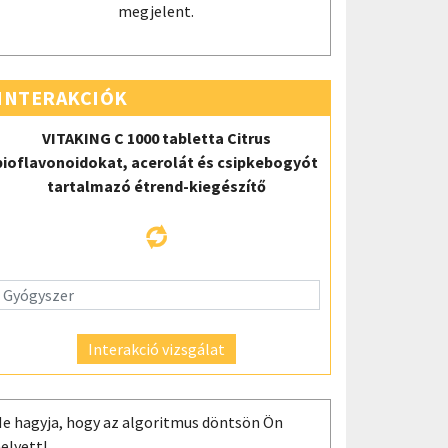
megjelent.
INTERAKCIÓK
VITAKING C 1000 tabletta Citrus
bioflavonoidokat, acerolát és csipkebogyót
tartalmazó étrend-kiegészítő
Interakció vizsgálat
e hagyja, hogy az algoritmus döntsön Ön
elyett!