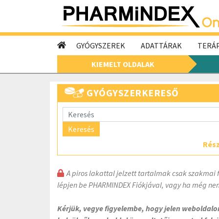
GYÓGYSZEREK
ADATTÁRAK
TERÁP
KIEMELT OLDALAK
GYÓGYSZERKERESŐ
Keresés
Rész
A piros lakattal jelzett tartalmak csak szakmai 
lépjen be PHARMINDEX Fiókjával, vagy ha még nem
Kérjük, vegye figyelembe, hogy jelen weboldal