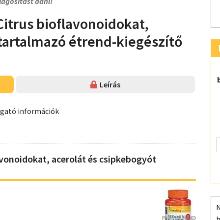
lágosítást adni!
Citrus bioflavonoidokat,
 tartalmazó étrend-kiegészítő
Leírás
ogató információk
avonoidokat, acerolát és csipkebogyót
N
h