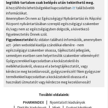
legtöbb tartalom csak belépés után tekinthető meg.
A hozzáférési lehetőségekkel kapcsolatban
itt
talál bővebb
információkat.
Amennyiben Ön nem az Egészségügyi Nyilvántartási és Képzési
Központ nyilvántartásában szereplő egészségügyi szakember
és/vagy nem az egészségügyben dolgozik, a következő
figyelmeztetés Önnek szól.
Figyelmeztetés!
Az oldalon található információk, amennyiben
azt - jelen weboldal kiadója szándékai ellenére - nem
egészségügyi szakember olvassa, tájékoztató jellegűek,
semmilyen esetben sem helyettesítik szakember véleményét!
Gyógyszerekkel kapcsolatban a kockázatokról és
mellékhatásokról, olvassa el a betegtájékoztatót, vagy
kérdezze meg kezelőorvosát, gyógyszerészét! Nem gyógyszer
termékekkel kapcsolatban a kockázatokról olvassa el a
használati útmutatót vagy kérdezze meg kezelőorvosát!
További oldalaink:
PHARMINDEX
Nyomtatott kiadványok
Digitális kiadványok
Hírek
Gyakori kérdések