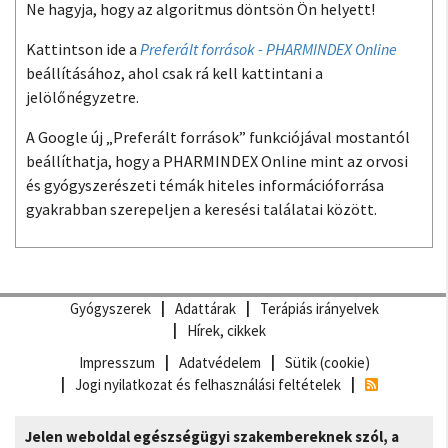
Ne hagyja, hogy az algoritmus döntsön Ön helyett!
Kattintson ide a
Preferált források - PHARMINDEX Online
beállításához, ahol csak rá kell kattintani a
jelölőnégyzetre.
A Google új „Preferált források” funkciójával mostantól
beállíthatja, hogy a PHARMINDEX Online mint az orvosi
és gyógyszerészeti témák hiteles információforrása
gyakrabban szerepeljen a keresési találatai között.
Gyógyszerek
Adattárak
Terápiás irányelvek
Hírek, cikkek
Impresszum
Adatvédelem
Sütik (cookie)
Jogi nyilatkozat és felhasználási feltételek
Jelen weboldal egészségügyi szakembereknek szól, a