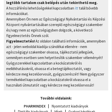
legtöbb tartalom csak belépés után tekinthető meg.
A hozzáférési lehetőségekkel kapcsolatban
itt
talál bővebb
információkat.
Amennyiben Ön nem az Egészségügyi Nyilvántartási és Képzési
Központ nyilvántartásában szereplő egészségügyi szakember
és/vagy nem az egészségügyben dolgozik, a következő
figyelmeztetés Önnek szól.
Figyelmeztetés!
Az oldalon található információk, amennyiben
azt - jelen weboldal kiadója szándékai ellenére - nem
egészségügyi szakember olvassa, tájékoztató jellegűek,
semmilyen esetben sem helyettesítik szakember véleményét!
Gyógyszerekkel kapcsolatban a kockázatokról és
mellékhatásokról, olvassa el a betegtájékoztatót, vagy
kérdezze meg kezelőorvosát, gyógyszerészét! Nem gyógyszer
termékekkel kapcsolatban a kockázatokról olvassa el a
használati útmutatót vagy kérdezze meg kezelőorvosát!
További oldalaink:
PHARMINDEX
Nyomtatott kiadványok
Digitális kiadványok
Hírek
Gyakori kérdések