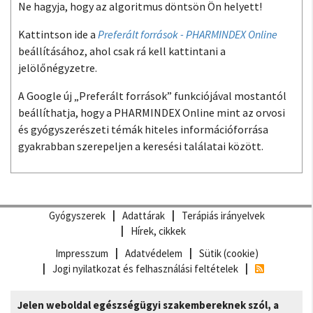
Ne hagyja, hogy az algoritmus döntsön Ön helyett!
Kattintson ide a
Preferált források - PHARMINDEX Online
beállításához, ahol csak rá kell kattintani a
jelölőnégyzetre.
A Google új „Preferált források” funkciójával mostantól
beállíthatja, hogy a PHARMINDEX Online mint az orvosi
és gyógyszerészeti témák hiteles információforrása
gyakrabban szerepeljen a keresési találatai között.
Gyógyszerek
Adattárak
Terápiás irányelvek
Hírek, cikkek
Impresszum
Adatvédelem
Sütik (cookie)
Jogi nyilatkozat és felhasználási feltételek
Jelen weboldal egészségügyi szakembereknek szól, a