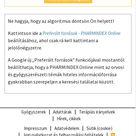
Ne hagyja, hogy az algoritmus döntsön Ön helyett!
Kattintson ide a
Preferált források - PHARMINDEX Online
beállításához, ahol csak rá kell kattintani a
jelölőnégyzetre.
A Google új „Preferált források” funkciójával mostantól
beállíthatja, hogy a PHARMINDEX Online mint az orvosi
és gyógyszerészeti témák hiteles információforrása
gyakrabban szerepeljen a keresési találatai között.
Gyógyszerek
Adattárak
Terápiás irányelvek
Hírek, cikkek
Impresszum
Adatvédelem
Sütik (cookie)
Jogi nyilatkozat és felhasználási feltételek