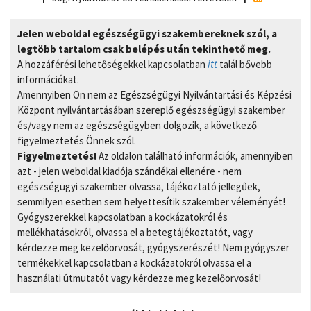
Jelen weboldal egészségügyi szakembereknek szól, a
legtöbb tartalom csak belépés után tekinthető meg.
A hozzáférési lehetőségekkel kapcsolatban
itt
talál bővebb
információkat.
Amennyiben Ön nem az Egészségügyi Nyilvántartási és Képzési
Központ nyilvántartásában szereplő egészségügyi szakember
és/vagy nem az egészségügyben dolgozik, a következő
figyelmeztetés Önnek szól.
Figyelmeztetés!
Az oldalon található információk, amennyiben
azt - jelen weboldal kiadója szándékai ellenére - nem
egészségügyi szakember olvassa, tájékoztató jellegűek,
semmilyen esetben sem helyettesítik szakember véleményét!
Gyógyszerekkel kapcsolatban a kockázatokról és
mellékhatásokról, olvassa el a betegtájékoztatót, vagy
kérdezze meg kezelőorvosát, gyógyszerészét! Nem gyógyszer
termékekkel kapcsolatban a kockázatokról olvassa el a
használati útmutatót vagy kérdezze meg kezelőorvosát!