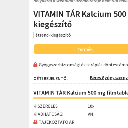
helyükről a weboldal üzemeltetője nem tud felvi
VITAMIN TÁR Kalcium 500 
kiegészítő
étrend-kiegészítő
Termék
Gyógyszerbiztonsági és terápiás döntéstám
Béres Gyógyszergyá
OÉTI BEJELENTŐ:
VITAMIN TÁR Kalcium 500 mg filmtable
KISZERELÉS:
10x
KIADHATÓSÁG:
VN
TÁJÉKOZTATÓ ÁR: