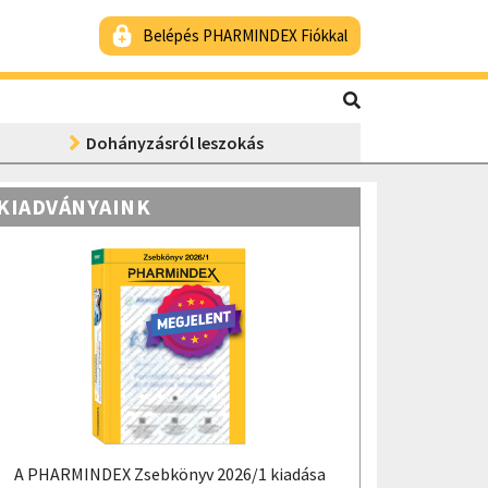
Belépés PHARMINDEX Fiókkal
Dohányzásról leszokás
KIADVÁNYAINK
A PHARMINDEX Zsebkönyv 2026/1 kiadása