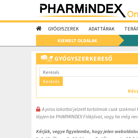
GYÓGYSZEREK
ADATTÁRAK
TERÁP
KIEMELT OLDALAK
GYÓGYSZERKERESŐ
Keresés
Rész
A piros lakattal jelzett tartalmak csak szakmai 
lépjen be PHARMINDEX Fiókjával, vagy ha még nem
Kérjük, vegye figyelembe, hogy jelen weboldal