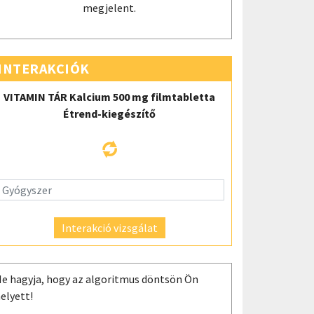
megjelent.
INTERAKCIÓK
VITAMIN TÁR Kalcium 500 mg filmtabletta
Étrend-kiegészítő
Interakció vizsgálat
e hagyja, hogy az algoritmus döntsön Ön
elyett!