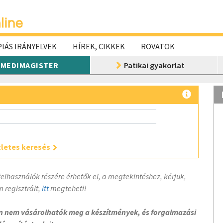
IÁS IRÁNYELVEK
HÍREK, CIKKEK
ROVATOK
MEDIMAGISTER
Patikai gyakorlat
letes keresés
felhasználók részére érhetők el, a megtekintéshez, kérjük,
 regisztrált,
itt
megteheti!
on nem vásárolhatók meg a készítmények, és forgalmazási