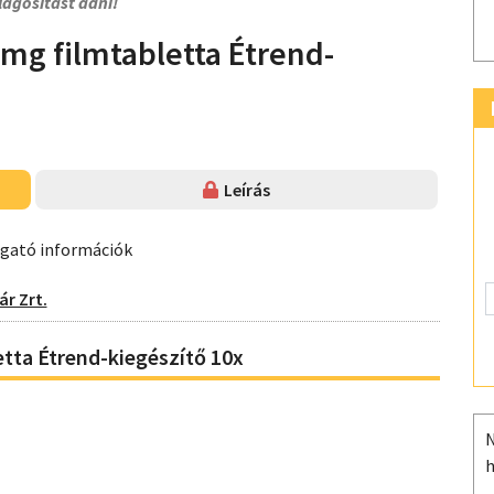
lágosítást adni!
mg filmtabletta Étrend-
Leírás
ogató információk
r Zrt.
tta Étrend-kiegészítő 10x
N
h