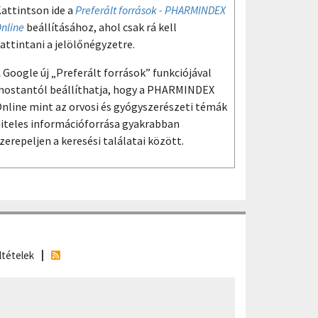
attintson ide a
Preferált források - PHARMINDEX
nline
beállításához, ahol csak rá kell
attintani a jelölőnégyzetre.
 Google új „Preferált források” funkciójával
ostantól beállíthatja, hogy a PHARMINDEX
nline mint az orvosi és gyógyszerészeti témák
iteles információforrása gyakrabban
zerepeljen a keresési találatai között.
ltételek