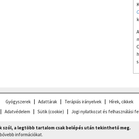
K
O
k
A
m
O
h
s
Gyógyszerek
Adattárak
Terápiás irányelvek
Hírek, cikkek
Adatvédelem
Sütik (cookie)
Jogi nyilatkozat és felhasználási fe
szól, a legtöbb tartalom csak belépés után tekinthető meg.
 bővebb információkat.