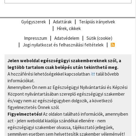
Gyógyszerek
Adattárak
Terápiás irányelvek
Hírek, cikkek
Impresszum
Adatvédelem
Sütik (cookie)
Jogi nyilatkozat és felhasználási feltételek
Jelen weboldal egészségügyi szakembereknek szól, a
legtöbb tartalom csak belépés után tekinthető meg.
A hozzáférési lehetőségekkel kapcsolatban
itt
talál bővebb
információkat.
Amennyiben Ön nem az Egészségügyi Nyilvántartási és Képzési
Központ nyilvántartásában szereplő egészségügyi szakember
és/vagy nem az egészségügyben dolgozik, a következő
figyelmeztetés Önnek szól.
Figyelmeztetés!
Az oldalon található információk, amennyiben
azt - jelen weboldal kiadója szándékai ellenére - nem
egészségügyi szakember olvassa, tájékoztató jellegűek,
semmilyen esetben sem helyettesítik szakember véleményét!