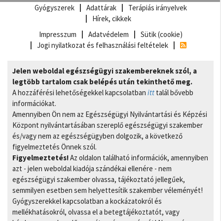
Gyógyszerek
Adattárak
Terápiás irányelvek
Hírek, cikkek
Impresszum
Adatvédelem
Sütik (cookie)
Jogi nyilatkozat és felhasználási feltételek
Jelen weboldal egészségügyi szakembereknek szól, a
legtöbb tartalom csak belépés után tekinthető meg.
A hozzáférési lehetőségekkel kapcsolatban
itt
talál bővebb
információkat.
Amennyiben Ön nem az Egészségügyi Nyilvántartási és Képzési
Központ nyilvántartásában szereplő egészségügyi szakember
és/vagy nem az egészségügyben dolgozik, a következő
figyelmeztetés Önnek szól.
Figyelmeztetés!
Az oldalon található információk, amennyiben
azt - jelen weboldal kiadója szándékai ellenére - nem
egészségügyi szakember olvassa, tájékoztató jellegűek,
semmilyen esetben sem helyettesítik szakember véleményét!
Gyógyszerekkel kapcsolatban a kockázatokról és
mellékhatásokról, olvassa el a betegtájékoztatót, vagy