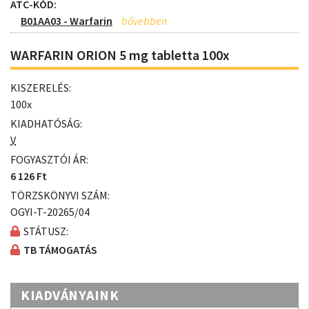
ATC-KÓD:
B01AA03 - Warfarin
WARFARIN ORION 5 mg tabletta 100x
KISZERELÉS:
100x
KIADHATÓSÁG:
V
FOGYASZTÓI ÁR:
6 126 Ft
TÖRZSKÖNYVI SZÁM:
OGYI-T-20265/04
STÁTUSZ:
TB TÁMOGATÁS
KIADVÁNYAINK