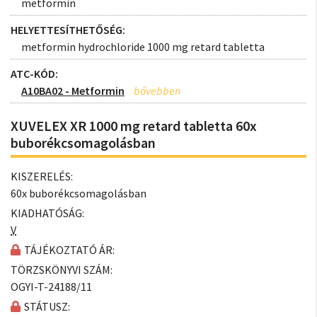
metformin
HELYETTESÍTHETŐSÉG:
metformin hydrochloride 1000 mg retard tabletta
ATC-KÓD:
A10BA02 - Metformin
XUVELEX XR 1000 mg retard tabletta 60x
buborékcsomagolásban
KISZERELÉS:
60x buborékcsomagolásban
KIADHATÓSÁG:
V
TÁJÉKOZTATÓ ÁR:
TÖRZSKÖNYVI SZÁM:
OGYI-T-24188/11
STÁTUSZ: