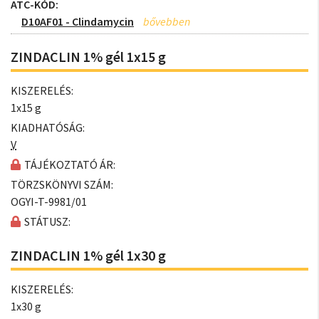
ATC-KÓD:
D10AF01 - Clindamycin
ZINDACLIN 1% gél 1x15 g
KISZERELÉS:
1x15 g
KIADHATÓSÁG:
V
TÁJÉKOZTATÓ ÁR:
TÖRZSKÖNYVI SZÁM:
OGYI-T-9981/01
STÁTUSZ:
ZINDACLIN 1% gél 1x30 g
KISZERELÉS:
1x30 g