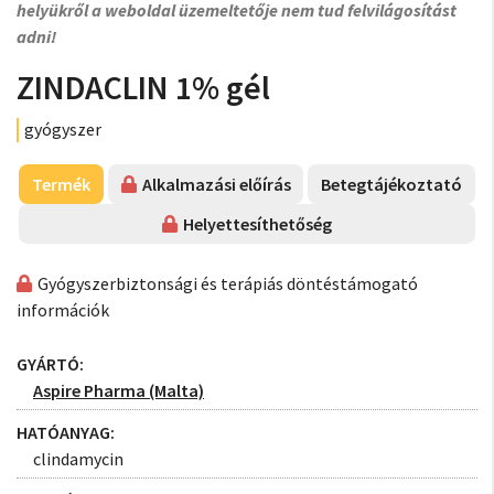
helyükről a weboldal üzemeltetője nem tud felvilágosítást
adni!
ZINDACLIN 1% gél
gyógyszer
Termék
Alkalmazási előírás
Betegtájékoztató
Helyettesíthetőség
Gyógyszerbiztonsági és terápiás döntéstámogató
információk
GYÁRTÓ:
Aspire Pharma (Malta)
HATÓANYAG:
clindamycin