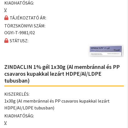
KIADHATÓSÁG:
V
TÁJÉKOZTATÓ ÁR:
TÖRZSKÖNYVI SZÁM:
OGYI-T-9981/02
STÁTUSZ:
ZINDACLIN 1% gél 1x30g (Al membránnal és PP
csavaros kupakkal lezárt HDPE/Al/LDPE
tubusban)
KISZERELÉS:
1x30g (Al membránnal és PP csavaros kupakkal lezárt
HDPE/Al/LDPE tubusban)
KIADHATÓSÁG:
V