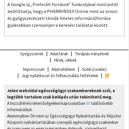
A Google új „Preferált források” funkciójával mostantól
beállíthatja, hogy a PHARMINDEX Online mint az orvosi
és gyógyszerészeti témák hiteles információforrása
gyakrabban szerepeljen a keresési találatai között.
Gyógyszerek
Adattárak
Terápiás irányelvek
Hírek, cikkek
Impresszum
Adatvédelem
Sütik (cookie)
Jogi nyilatkozat és felhasználási feltételek
Jelen weboldal egészségügyi szakembereknek szól, a
legtöbb tartalom csak belépés után tekinthető meg.
A hozzáférési lehetőségekkel kapcsolatban
itt
talál bővebb
információkat.
Amennyiben Ön nem az Egészségügyi Nyilvántartási és Képzési
Központ nyilvántartásában szereplő egészségügyi szakember
és/vagy nem az egészségügyben dolgozik, a következő