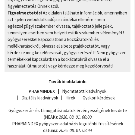
figyelmeztetés Önnek szól.
Figyelmeztetés!
Az oldalon található információk, amennyiben
azt - jelen weboldal kiadója szándékai ellenére - nem
egészségügyi szakember olvassa, tájékoztató jellegűek,
semmilyen esetben sem helyettesítik szakember véleményét!
Gyógyszerekkel kapcsolatban a kockázatokról és
mellékhatásokról, olvassa el a betegtájékoztatót, vagy
kérdezze meg kezelőorvosát, gyógyszerészét! Nem gyógyszer
termékekkel kapcsolatban a kockázatokról olvassa el a
használati útmutatót vagy kérdezze meg kezelőorvosát!
További oldalaink:
PHARMINDEX
Nyomtatott kiadványok
Digitális kiadványok
Hírek
Gyakori kérdések
Gyógyszer ár- és támogatási adatok érvényességének kezdete
(NEAK):
2026. 08. 01. 00:00
PHARMINDEX gyógyszer-adatbázis legutóbbi frissítésének
dátuma:
2026. 08. 01. 08:44