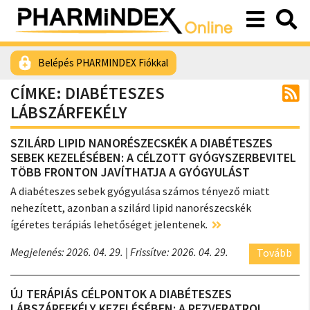
Belépés PHARMINDEX Fiókkal
CÍMKE: DIABÉTESZES
LÁBSZÁRFEKÉLY
SZILÁRD LIPID NANORÉSZECSKÉK A DIABÉTESZES
SEBEK KEZELÉSÉBEN: A CÉLZOTT GYÓGYSZERBEVITEL
TÖBB FRONTON JAVÍTHATJA A GYÓGYULÁST
A diabéteszes sebek gyógyulása számos tényező miatt
nehezített, azonban a szilárd lipid nanorészecskék
ígéretes terápiás lehetőséget jelentenek.
Megjelenés: 2026. 04. 29.
| Frissítve: 2026. 04. 29.
Tovább
ÚJ TERÁPIÁS CÉLPONTOK A DIABÉTESZES
LÁBSZÁRFEKÉLY KEZELÉSÉBEN: A REZVERATROL