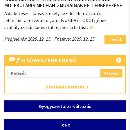
MOLEKULÁRIS MECHANIZMUSAINAK FELTÉRKÉPEZÉSE
A diabéteszes lábszárfekély kezelésében áttörést
jelenthet a rezveratrol, amely a CDA és ODC1 gének
szabályozásán keresztül fejthet ki hatást.
Megjelenés: 2025. 12. 15.
| Frissítve: 2025. 12. 15.
Tovább
GYÓGYSZERKERESŐ
Keresés
Részletes keresés
Gyógyszertörzs-változás
FoNo