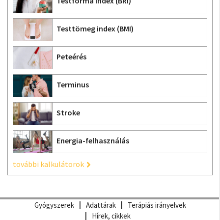
Testforma index (BRI)
Testtömeg index (BMI)
Peteérés
Terminus
Stroke
Energia-felhasználás
további kalkulátorok
Gyógyszerek
Adattárak
Terápiás irányelvek
Hírek, cikkek