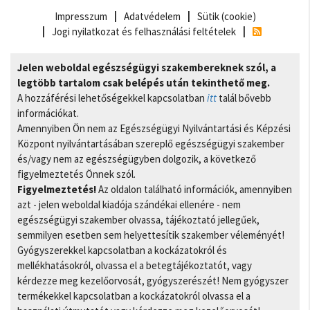
Impresszum
Adatvédelem
Sütik (cookie)
Jogi nyilatkozat és felhasználási feltételek
Jelen weboldal egészségügyi szakembereknek szól, a
legtöbb tartalom csak belépés után tekinthető meg.
A hozzáférési lehetőségekkel kapcsolatban
itt
talál bővebb
információkat.
Amennyiben Ön nem az Egészségügyi Nyilvántartási és Képzési
Központ nyilvántartásában szereplő egészségügyi szakember
és/vagy nem az egészségügyben dolgozik, a következő
figyelmeztetés Önnek szól.
Figyelmeztetés!
Az oldalon található információk, amennyiben
azt - jelen weboldal kiadója szándékai ellenére - nem
egészségügyi szakember olvassa, tájékoztató jellegűek,
semmilyen esetben sem helyettesítik szakember véleményét!
Gyógyszerekkel kapcsolatban a kockázatokról és
mellékhatásokról, olvassa el a betegtájékoztatót, vagy
kérdezze meg kezelőorvosát, gyógyszerészét! Nem gyógyszer
termékekkel kapcsolatban a kockázatokról olvassa el a