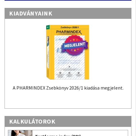
KIADVÁNYAINK
A PHARMINDEX Zsebkönyv 2026/1 kiadása megjelent.
KALKULÁTOROK