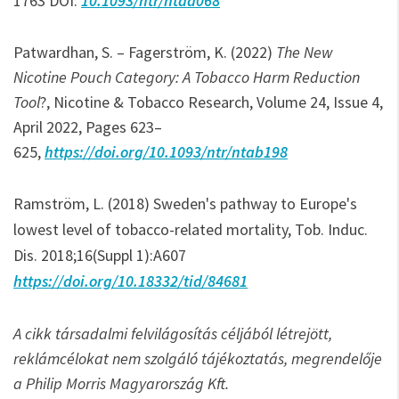
1763 DOI:
10.1093/ntr/ntaa068
Patwardhan, S. – Fagerström, K. (2022)
The New
Nicotine Pouch Category: A Tobacco Harm Reduction
Tool
?, Nicotine & Tobacco Research, Volume 24, Issue 4,
April 2022, Pages 623–
625,
https://doi.org/10.1093/ntr/ntab198
Ramström, L. (2018) Sweden's pathway to Europe's
lowest level of tobacco-related mortality, Tob. Induc.
Dis. 2018;16(Suppl 1):A607
https://doi.org/10.18332/tid/84681
A cikk társadalmi felvilágosítás céljából létrejött,
reklámcélokat nem szolgáló tájékoztatás, megrendelője
a Philip Morris Magyarország Kft.