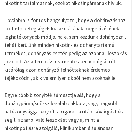
nikotint tartalmaznak, ezeket nikotinpárnának hívjuk.
Továbbra is fontos hangsúlyozni, hogy a dohányzáshoz
köthető betegségek kialakulásának megelőzésének
leghatékonyabb módja, ha el sem kezdünk dohányozni,
tehát kerülünk minden nikotin- és dohánytartamú
terméket, dohányzás esetén pedig az azonnali leszokás
javasolt. Az alternatív füstmentes technológiákról
kizárólag azon dohányzó felnőtteknek érdemes
tájékozódni, akik valamilyen okból nem szoknak le.
Egyre több bizonyíték támasztja alá, hogy a
dohánypárna/snüssz legalább akkora, vagy nagyobb
hatékonysággal enyhíti a cigaretta utáni sóvárgást és
segíti az arról való leszokást vagy a, mint a
nikotinpótlásra szolgáló, klinikumban általánosan