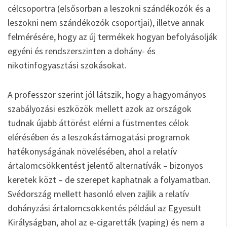
célcsoportra (elsősorban a leszokni szándékozók és a
leszokni nem szándékozók csoportjai), illetve annak
felmérésére, hogy az új termékek hogyan befolyásolják
egyéni és rendszerszinten a dohány- és
nikotinfogyasztási szokásokat.
A professzor szerint jól látszik, hogy a hagyományos
szabályozási eszközök mellett azok az országok
tudnak újabb áttörést elérni a füstmentes célok
elérésében és a leszokástámogatási programok
hatékonyságának növelésében, ahol a relatív
ártalomcsökkentést jelentő alternatívák – bizonyos
keretek közt – de szerepet kaphatnak a folyamatban.
Svédország mellett hasonló elven zajlik a relatív
dohányzási ártalomcsökkentés például az Egyesült
Királyságban, ahol az e-cigaretták (vaping) és nem a