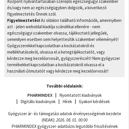
Központ nyilvántartásában szereplő egészségügyi szakember
és/vagy nem az egészségügyben dolgozik, a következő
figyelmeztetés Önnek szól.
Figyelmeztetés!
Az oldalon található információk, amennyiben
azt - jelen weboldal kiadója szándékai ellenére - nem
egészségügyi szakember olvassa, tájékoztató jellegűek,
semmilyen esetben sem helyettesítik szakember véleményét!
Gyógyszerekkel kapcsolatban a kockázatokról és
mellékhatásokról, olvassa el a betegtájékoztatót, vagy
kérdezze meg kezelőorvosát, gyógyszerészét! Nem gyógyszer
termékekkel kapcsolatban a kockázatokról olvassa el a
használati útmutatót vagy kérdezze meg kezelőorvosát!
További oldalaink:
PHARMINDEX
Nyomtatott kiadványok
Digitális kiadványok
Hírek
Gyakori kérdések
Gyógyszer ár- és támogatási adatok érvényességének kezdete
(NEAK):
2026. 08. 01. 00:00
PHARMINDEX gyógyszer-adatbázis legutóbbi frissítésének