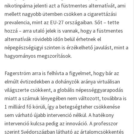
nikotinpárna jelenti azt a füstmentes alternatívát, ami
mellett nagyobb ütemben csökken a cigarettázási
prevalencia, mint az EU-27 országaiban. Sőt – tette
hozzá – arra utaló jelek is vannak, hogy a füstmentes
alternatívák rövidebb időn belül érhetnek el
népegészségügyi szinten is érzékelhető javulást, mint a
hagyományos megszorítások.
Fagerström arra is felhívta a figyelmet, hogy bár az
elmúlt évtizedekben a dohányzók aránya virtuálisan
világszerte csökkent, a globális népességgyarapodás
miatt a számuk lényegében nem változott, továbbra is
1 milliárd fő körüli, így a betegségteher csökkenése
sem várható újabb intervenció nélkül. A hatékony
intervenció kulcsa pedig az innováció. A professzor
szerint Svédországban látható az ártalomcsökkentés