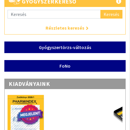
GYÓGYSZERKERESŐ
Keresés
Részletes keresés
Gyógyszertörzs-változás
FoNo
KIADVÁNYAINK