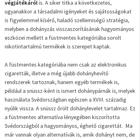
végjátékáról
is. A siker titka a következetes,
ugyanakkor a társadalmi igényeket és sajátosságokat
is figyelemmel kísérő, haladó szellemiségű stratégia,
melyben a dohányzás visszaszorításának hagyományos
eszközei mellett a füstmentes kategóriába sorolt
nikotintartalmú termékek is szerepet kaptak.
A füstmentes kategóriába nem csak az elektronikus
cigaretták, illetve a még újabb dohányhevítő
rendszerek tartoznak, hanem egyéb termékek is,
például a snüssz-ként is ismert dohánypárnák is, melyek
használata Svédországban egészen a XVIII. századig
nyúlik vissza. A snüssz őrölt dohánylevelet tartalmaz. Ez
a füstmentes alternatíva lényegében kiszorította
Svédországból a hagyományos, éghető cigarettát. Ma
már vannak olyan alternatívák is, amik dohányt nem, de