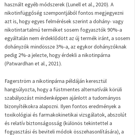
használt egyéb módszerek (Lunell et al., 2020). A
nikotinfüggőség szempontjából fontos megjegyezni
azt is, hogy egyes felmérések szerint a dohány- vagy
nikotintartalmú terméket sosem fogyasztók 90%-a
egyáltalán nem érdeklődött az új termék iránt, a sosem
dohányzók mindössze 3%-a, az egykor dohányzóknak
pedig 2%-a jelezte, hogy érdekli a nikotinpárna
(Patwardhan et al., 2021).
Fagerström a nikotinpárna példáján keresztül
hangsúlyozta, hogy a füstmentes alternatívák körüli
szabályozást mindenképpen ajánlott a tudományos
bizonyítékokra alapozni. Ilyen fontos eredmények a
toxikológiai és farmakokinetikai vizsgálatok, abszolút
és relatív biztonságosság (különös tekintettel a
fogyasztási és beviteli módok összehasonlítására), a