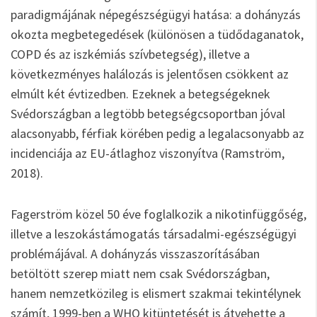
paradigmájának népegészségügyi hatása: a dohányzás
okozta megbetegedések (különösen a tüdődaganatok,
COPD és az iszkémiás szívbetegség), illetve a
következményes halálozás is jelentősen csökkent az
elmúlt két évtizedben. Ezeknek a betegségeknek
Svédországban a legtöbb betegségcsoportban jóval
alacsonyabb, férfiak körében pedig a legalacsonyabb az
incidenciája az EU-átlaghoz viszonyítva (Ramström,
2018).
Fagerström közel 50 éve foglalkozik a nikotinfüggőség,
illetve a leszokástámogatás társadalmi-egészségügyi
problémájával. A dohányzás visszaszorításában
betöltött szerep miatt nem csak Svédországban,
hanem nemzetközileg is elismert szakmai tekintélynek
számít, 1999-ben a WHO kitüntetését is átvehette a