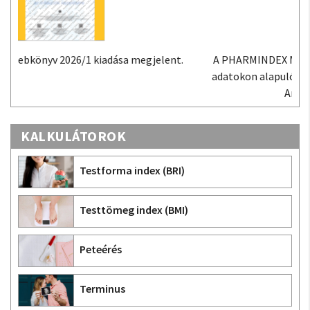
A PHARMINDEX Mobil alkalmazás a PHARMINDEX
adatokon alapuló gyógyszer-információs tudástár
Androidra és iOS-re.
KALKULÁTOROK
Testforma index (BRI)
Testtömeg index (BMI)
Peteérés
Terminus