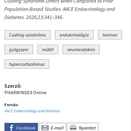
Cushing Syndrome Differs when Compared to Prior
Population-Based Studies. AACE Endocrinology and
Diabetes. 2026;13:341–346.
Cushing-szindróma
endokrinológia
hormon
gyógyszer
műtét
neuroendokrin
hypercortisolismus
Szerző:
PHARMINDEX Online
Forrás:
AACE Endocrinology and Diabetes
Facebook
E-mail
Nyomtat