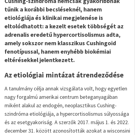
Cushing-szindróma nemcsak gyakoribbnak
tűnik a korábbi becsléseknél, hanem
etiológiája és klinikai megjelenése is
eltolódhatott: a kezelt esetek többségét az
adrenalis eredetű hypercortisolismus adta,
amely sokszor nem klasszikus Cushingoid
fenotípussal, hanem enyhébb biokémiai
eltérésekkel jelentkezett.
Az etiológiai mintázat átrendeződése
A tanulmány célja annak vizsgálata volt, hogy egyetlen
nagy forgalmú amerikai centrum beteganyagában
miként alakul az endogén, neoplasztikus Cushing-
szindróma etiológiája, a hypercortisolismus súlyossága
és az esetgyakoriság. A szerzők 2017. május 1. és 2022.
december 31. között azonosították azokat a wisconsini