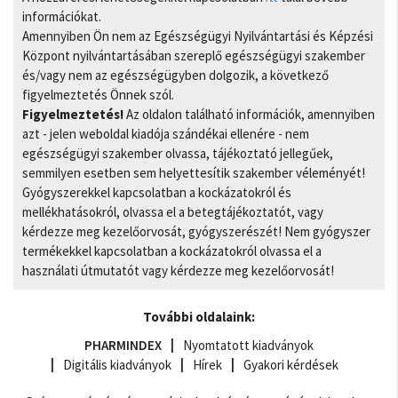
információkat.
Amennyiben Ön nem az Egészségügyi Nyilvántartási és Képzési
Központ nyilvántartásában szereplő egészségügyi szakember
és/vagy nem az egészségügyben dolgozik, a következő
figyelmeztetés Önnek szól.
Figyelmeztetés!
Az oldalon található információk, amennyiben
azt - jelen weboldal kiadója szándékai ellenére - nem
egészségügyi szakember olvassa, tájékoztató jellegűek,
semmilyen esetben sem helyettesítik szakember véleményét!
Gyógyszerekkel kapcsolatban a kockázatokról és
mellékhatásokról, olvassa el a betegtájékoztatót, vagy
kérdezze meg kezelőorvosát, gyógyszerészét! Nem gyógyszer
termékekkel kapcsolatban a kockázatokról olvassa el a
használati útmutatót vagy kérdezze meg kezelőorvosát!
További oldalaink:
PHARMINDEX
Nyomtatott kiadványok
Digitális kiadványok
Hírek
Gyakori kérdések