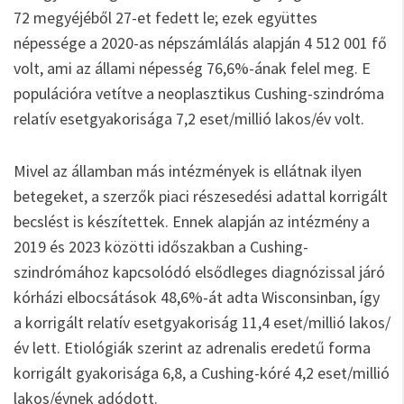
72 megyéjéből 27-et fedett le; ezek együttes
népessége a 2020-as népszámlálás alapján 4 512 001 fő
volt, ami az állami népesség 76,6%-ának felel meg. E
populációra vetítve a neoplasztikus Cushing-szindróma
relatív esetgyakorisága 7,2 eset/millió lakos/év volt.
Mivel az államban más intézmények is ellátnak ilyen
betegeket, a szerzők piaci részesedési adattal korrigált
becslést is készítettek. Ennek alapján az intézmény a
2019 és 2023 közötti időszakban a Cushing-
szindrómához kapcsolódó elsődleges diagnózissal járó
kórházi elbocsátások 48,6%-át adta Wisconsinban, így
a korrigált relatív esetgyakoriság 11,4 eset/millió lakos/
év lett. Etiológiák szerint az adrenalis eredetű forma
korrigált gyakorisága 6,8, a Cushing-kóré 4,2 eset/millió
lakos/évnek adódott.