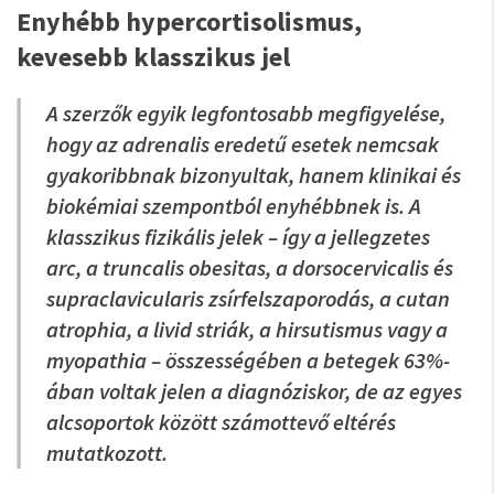
Enyhébb hypercortisolismus,
kevesebb klasszikus jel
A szerzők egyik legfontosabb megfigyelése,
hogy az adrenalis eredetű esetek nemcsak
gyakoribbnak bizonyultak, hanem klinikai és
biokémiai szempontból enyhébbnek is. A
klasszikus fizikális jelek – így a jellegzetes
arc, a truncalis obesitas, a dorsocervicalis és
supraclavicularis zsírfelszaporodás, a cutan
atrophia, a livid striák, a hirsutismus vagy a
myopathia – összességében a betegek 63%-
ában voltak jelen a diagnóziskor, de az egyes
alcsoportok között számottevő eltérés
mutatkozott.