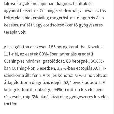
lakosokat, akiknél újonnan diagnosztizáltak és
ugyanott kezeltek Cushing-szindrómát; a beválasztás
feltétele a biokémiailag megerősített diagnózis és a
kezelés, műtét vagy cortisolcsökkentő gyógyszeres
terápia volt.
A vizsgálatba összesen 185 beteg került be. Közülük
111-nél, az esetek 60%-ában adrenalis eredetű
Cushing-szindróma igazolódott, 68 betegnél, 36,8%-
ban Cushing-kór, 6 esetben, 3,2%-ban ectopiás ACTH-
szindróma állt fenn. A teljes kohorsz 73%-a nő volt, az
átlagéletkor a diagnózis idején 52,4 évnek adódott. A
betegek döntő többsége, 94%-a műtéti kezelésben
részesült, míg 6%-uknál kizárólag gyógyszeres kezelés
történt.