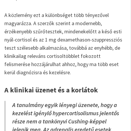
A közlemény ezt a különbséget több tényezővel
magyarázza. A szerzők szerint a modernebb,
érzékenyebb szűrőtesztek, mindenekelőtt a késő esti
nyál-cortisol és az 1 mg dexamethason-szuppressziós
teszt szélesebb alkalmazása, továbbá az enyhébb, de
klinikailag releváns cortisoltöbblet fokozott
felismerése hozzájárulhat ahhoz, hogy ma több eset
kerül diagnózisra és kezelésre.
A klinikai üzenet és a korlátok
A tanulmány egyik lényegi üzenete, hogy a
kezelést igénylő hypercortisolismus jelentős
része nem a tankönyvi Cushing-képpel
jelenik meg. Az adrenalis eredetű esetek