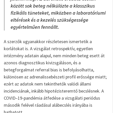
között sok beteg nélkülözte a klasszikus
fizikális tüneteket, miközben a laboratóriumi
eltérések és a kezelés szükségessége
egyértelműen fennállt.
A szerzők ugyanakkor részletesen ismertetik a
korlátokat is. A vizsgálat retrospektív, egyetlen
intézmény adatain alapul, nem minden beteg esett át
azonos diagnosztikus kivizsgáláson, és a
betegforgalmat referral bias is befolyásolhatta,
különösen az adrenalissebészeti profil erőssége miatt;
ezért az adatok nem tekinthetők valódi állami
incidenciának, inkább hipotézisteremtő becslésnek. A
COVID–19-pandémia átfedése a vizsgálati periódus
második felével ráadásul alábecslés irányába is
hathatott.