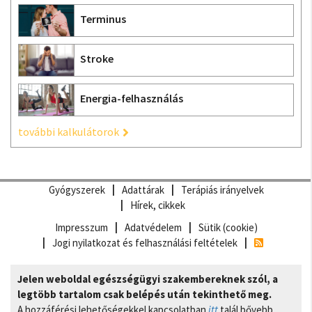
Terminus
Stroke
Energia-felhasználás
további kalkulátorok
Gyógyszerek
Adattárak
Terápiás irányelvek
Hírek, cikkek
Impresszum
Adatvédelem
Sütik (cookie)
Jogi nyilatkozat és felhasználási feltételek
Jelen weboldal egészségügyi szakembereknek szól, a
legtöbb tartalom csak belépés után tekinthető meg.
A hozzáférési lehetőségekkel kapcsolatban
itt
talál bővebb