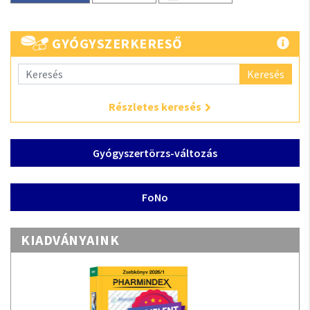
GYÓGYSZERKERESŐ
Keresés
Részletes keresés
Gyógyszertörzs-változás
FoNo
KIADVÁNYAINK