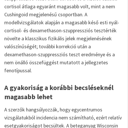
cortisol átlaga egyaránt magasabb volt, mint a nem
Cushingoid megjelenésű csoportban. A
modellvizsgálatok alapján a magasabb késő esti nyál-
cortisol- és dexamethason-szuppressziós tesztérték
növelte a klasszikus fizikális jelek megjelenésének
valószínűségét; további korrekció után a
dexamethason-szuppressziós teszt eredménye és a
nem önálló összefüggést mutatott a jellegzetes
fenotípussal.
A gyakoriság a korábbi becsléseknél
magasabb lehet
A szerzők hangsúlyozzák, hogy egycentrumos
vizsgálatukból incidencia nem számítható, ezért relatív
esetgyakoriságot becsültek. A beteganyag Wisconsin