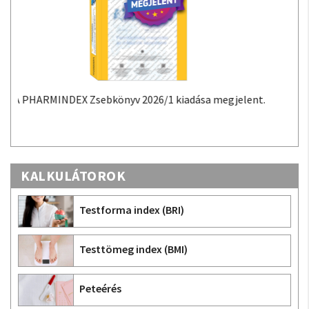
A PHARMINDEX Mobil alkalmazás a PHARMINDEX
adatokon alapuló gyógyszer-információs tudástár
Androidra és iOS-re.
KALKULÁTOROK
Testforma index (BRI)
Testtömeg index (BMI)
Peteérés