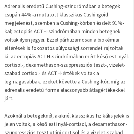
Adrenalis eredetű Cushing-szindrómában a betegek
csupán 44%-a mutatott klasszikus Cushingoid
megjelenést, szemben a Cushing-kórban észlelt 91%-
kal; ectopiás ACTH-szindrómában minden betegnek
voltak ilyen jegyei. Ezzel párhuzamosan a biokémiai
eltérések is fokozatos súlyossági sorrendet rajzoltak
ki: az ectopiás ACTH-szindrómában mért késő esti nyál-
cortisol-, dexamethason-szuppressziós teszt-, vizelet-
szabad cortisol- és ACTH-értékek voltak a
legmagasabbak, ezeket követte a Cushing-kór, míg az
adrenalis eredetű forma alacsonyabb átlagértékekkel
járt.
Azoknál a betegeknél, akiknél klasszikus fizikális jelek is
jelen voltak, a késő esti nyál-cortisol, a dexamethason-
szuppressziós teszt utáni cortisol és a vizelet-szabad