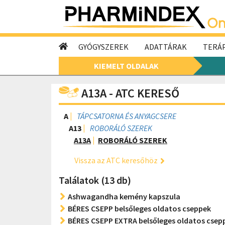
GYÓGYSZEREK
ADATTÁRAK
TERÁP
KIEMELT OLDALAK
A13A - ATC KERESŐ
A
TÁPCSATORNA ÉS ANYAGCSERE
A13
ROBORÁLÓ SZEREK
A13A
ROBORÁLÓ SZEREK
Vissza az ATC keresőhöz
Találatok (13 db)
Ashwagandha kemény kapszula
BÉRES CSEPP belsőleges oldatos cseppek
BÉRES CSEPP EXTRA belsőleges oldatos csep