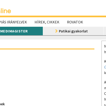
IÁS IRÁNYELVEK
HÍREK, CIKKEK
ROVATOK
MEDIMAGISTER
Patikai gyakorlat
N
h
K
O
k
A
m
O
h
pek
s