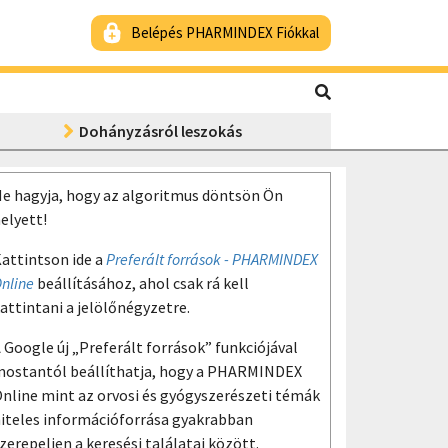
Belépés PHARMINDEX Fiókkal
Dohányzásról leszokás
e hagyja, hogy az algoritmus döntsön Ön
elyett!
attintson ide a
Preferált források - PHARMINDEX
nline
beállításához, ahol csak rá kell
attintani a jelölőnégyzetre.
 Google új „Preferált források” funkciójával
ostantól beállíthatja, hogy a PHARMINDEX
nline mint az orvosi és gyógyszerészeti témák
iteles információforrása gyakrabban
zerepeljen a keresési találatai között.