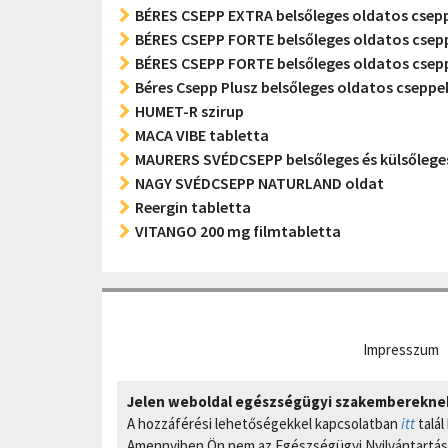
BÉRES CSEPP EXTRA belsőleges oldatos csepp
BÉRES CSEPP FORTE belsőleges oldatos csep
BÉRES CSEPP FORTE belsőleges oldatos csep
Béres Csepp Plusz belsőleges oldatos cseppe
HUMET-R szirup
MACA VIBE tabletta
MAURERS SVÉDCSEPP belsőleges és külsőlege
NAGY SVÉDCSEPP NATURLAND oldat
Reergin tabletta
VITANGO 200 mg filmtabletta
Impresszum
Jelen weboldal egészségügyi szakembereknek 
A hozzáférési lehetőségekkel kapcsolatban
itt
talál
Amennyiben Ön nem az Egészségügyi Nyilvántartási