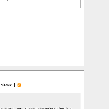
ltételek
er és/vagy nem az egészségügyben dolgozik, a