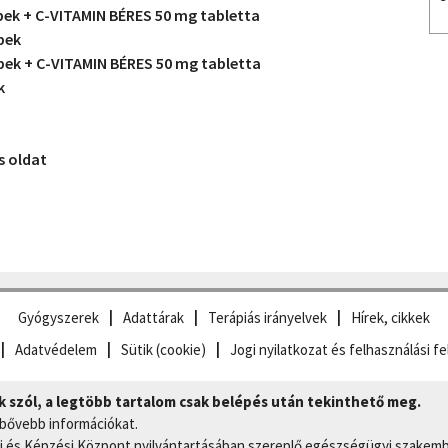
ek + C-VITAMIN BÉRES 50 mg tabletta
pek
pek + C-VITAMIN BÉRES 50 mg tabletta
k
s oldat
Gyógyszerek
Adattárak
Terápiás irányelvek
Hírek, cikkek
Adatvédelem
Sütik (cookie)
Jogi nyilatkozat és felhasználási fe
szól, a legtöbb tartalom csak belépés után tekinthető meg.
 bővebb információkat.
 és Képzési Központ nyilvántartásában szereplő egészségügyi szakemb