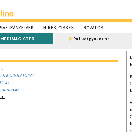
IÁS IRÁNYELVEK
HÍREK, CIKKEK
ROVATOK
MEDIMAGISTER
Patikai gyakorlat
N
h
OK
ZER MODULATORAI
K
TLÓK
O
ombinációi
k
iol
A
m
O
h
s