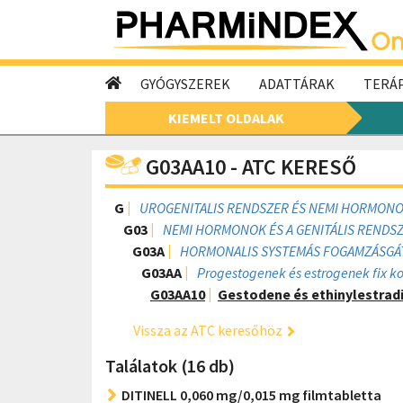
GYÓGYSZEREK
ADATTÁRAK
TERÁP
KIEMELT OLDALAK
G03AA10 - ATC KERESŐ
G
UROGENITALIS RENDSZER ÉS NEMI HORMON
G03
NEMI HORMONOK ÉS A GENITÁLIS RENDS
G03A
HORMONALIS SYSTEMÁS FOGAMZÁSGÁ
G03AA
Progestogenek és estrogenek fix k
G03AA10
Gestodene és ethinylestrad
Vissza az ATC keresőhöz
Találatok (16 db)
DITINELL 0,060 mg/0,015 mg filmtabletta