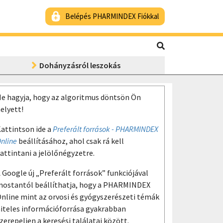
Belépés PHARMINDEX Fiókkal
Dohányzásról leszokás
e hagyja, hogy az algoritmus döntsön Ön
elyett!
attintson ide a
Preferált források - PHARMINDEX
nline
beállításához, ahol csak rá kell
attintani a jelölőnégyzetre.
 Google új „Preferált források” funkciójával
ostantól beállíthatja, hogy a PHARMINDEX
nline mint az orvosi és gyógyszerészeti témák
iteles információforrása gyakrabban
zerepeljen a keresési találatai között.