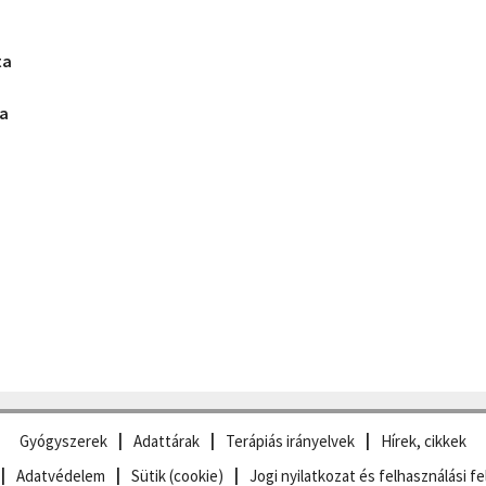
ta
ta
Gyógyszerek
Adattárak
Terápiás irányelvek
Hírek, cikkek
Adatvédelem
Sütik (cookie)
Jogi nyilatkozat és felhasználási fe