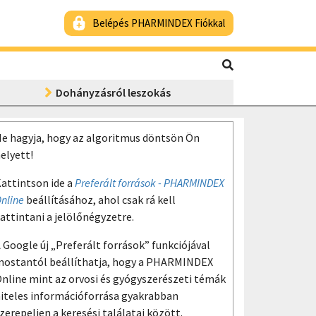
Belépés PHARMINDEX Fiókkal
Dohányzásról leszokás
e hagyja, hogy az algoritmus döntsön Ön
elyett!
attintson ide a
Preferált források - PHARMINDEX
nline
beállításához, ahol csak rá kell
attintani a jelölőnégyzetre.
 Google új „Preferált források” funkciójával
ostantól beállíthatja, hogy a PHARMINDEX
nline mint az orvosi és gyógyszerészeti témák
iteles információforrása gyakrabban
zerepeljen a keresési találatai között.