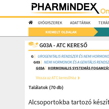
GYÓGYSZEREK
ADATTÁRAK
TERÁP
KIEMELT OLDALAK
G03A - ATC KERESŐ
G
UROGENITALIS RENDSZER ÉS NEMI HORMON
G03
NEMI HORMONOK ÉS A GENITÁLIS RENDS
G03A
HORMONALIS SYSTEMÁS FOGAMZÁ
Vissza az ATC keresőhöz
Találatok (70 db)
Alcsoportokba tartozó kész