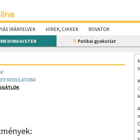
IÁS IRÁNYELVEK
HÍREK, CIKKEK
ROVATOK
MEDIMAGISTER
Patikai gyakorlat
N
h
OK
ZER MODULATORAI
K
SGÁTLÓK
O
k
A
m
O
ítmények:
h
s