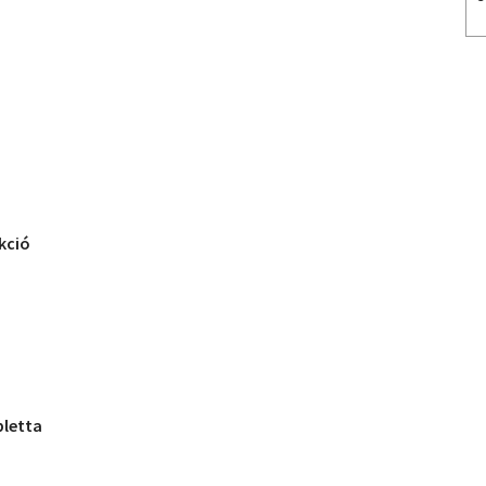
kció
bletta