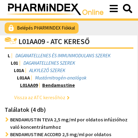
Belépés PHARMINDEX Fiókkal
L01AA09 - ATC KERESŐ
L
DAGANATELLENES ÉS IMMUNMODULANS SZEREK
L01
DAGANATELLENES SZEREK
L01A
ALKYLEZŐ SZEREK
L01AA
Mustárnitrogén-analógok
L01AA09
Bendamustine
Vissza az ATC keresőhöz
Találatok (4 db)
BENDAMUSTIN TEVA 2,5 mg/ml por oldatos infúzióhoz
való koncentrátumhoz
BENDAMUSTINE ACCORD 2,5 mg/ml por oldatos