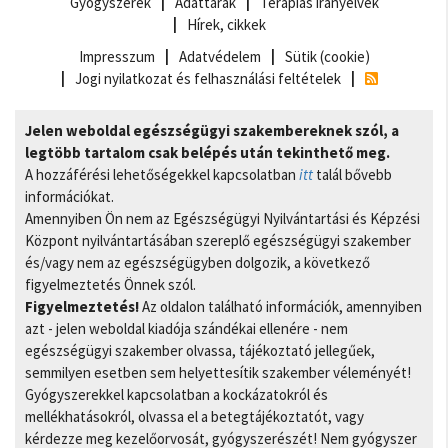
Gyógyszerek
Adattárak
Terápiás irányelvek
Hírek, cikkek
Impresszum
Adatvédelem
Sütik (cookie)
Jogi nyilatkozat és felhasználási feltételek
Jelen weboldal egészségügyi szakembereknek szól, a
legtöbb tartalom csak belépés után tekinthető meg.
A hozzáférési lehetőségekkel kapcsolatban
itt
talál bővebb
információkat.
Amennyiben Ön nem az Egészségügyi Nyilvántartási és Képzési
Központ nyilvántartásában szereplő egészségügyi szakember
és/vagy nem az egészségügyben dolgozik, a következő
figyelmeztetés Önnek szól.
Figyelmeztetés!
Az oldalon található információk, amennyiben
azt - jelen weboldal kiadója szándékai ellenére - nem
egészségügyi szakember olvassa, tájékoztató jellegűek,
semmilyen esetben sem helyettesítik szakember véleményét!
Gyógyszerekkel kapcsolatban a kockázatokról és
mellékhatásokról, olvassa el a betegtájékoztatót, vagy
kérdezze meg kezelőorvosát, gyógyszerészét! Nem gyógyszer